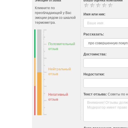
Эмоция отзыва
Ваша оценка компании
Кликните по
преобладающей у Вас
Имя или ник:
эмоции рядом со шкалой
термометра.
Рассказать:
Положительный
отзыв
Достоинства:
Нейтральный
отзыв
Недостатки:
Текст отзыва:
Советы по 
Негативный
отзыв