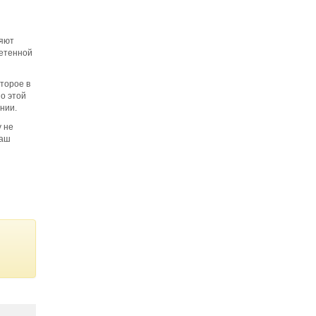
ляют
ретенной
торое в
о этой
нии.
 не
Ваш