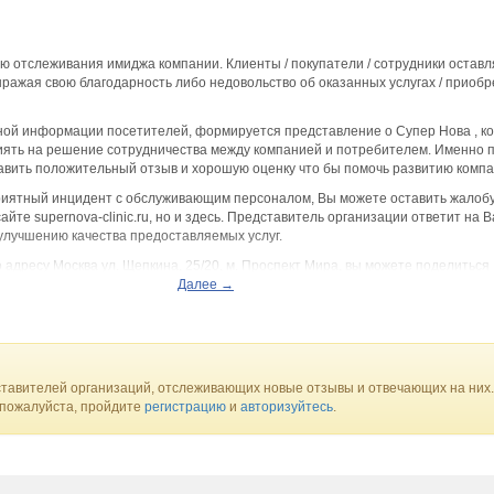
ю отслеживания имиджа компании. Клиенты / покупатели / сотрудники остав
ыражая свою благодарность либо недовольство об оказанных услугах / приоб
ой информации посетителей, формируется представление о Супер Нова , ко
ять на решение сотрудничества между компанией и потребителем. Именно п
авить положительный отзыв и хорошую оценку что бы помочь развитию компа
приятный инцидент с обслуживающим персоналом, Вы можете оставить жалобу
йте supernova-clinic.ru, но и здесь. Представитель организации ответит на 
улучшению качества предоставляемых услуг.
 адресу Москва ул. Щепкина, 25/20, м. Проспект Мира, вы можете поделиться
ния данного заведения с будущими посетителями.
Далее →
тавителей организаций, отслеживающих новые отзывы и отвечающих на них.
 пожалуйста, пройдите
регистрацию
и
авторизуйтесь
.