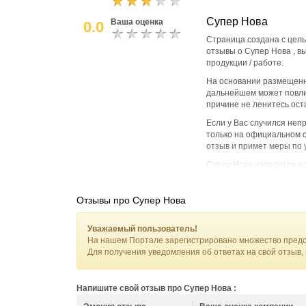
Супер Нова
Ваша оценка
0.0
Страница создана с цель
отзывы о Супер Нова , в
продукции / работе.
На основании размещенн
дальнейшем может повли
причине не ленитесь ост
Если у Вас случился не
только на официальном са
отзыв и примет меры по 
Супер Нова находится по
впечатлением от посеще
Отзывы про Супер Нова
Уважаемый пользователь!
На нашем Портале зарегистрировано множество предс
Для получения уведомления об ответах на свой отзыв,
Напишите свой отзыв про Супер Нова :