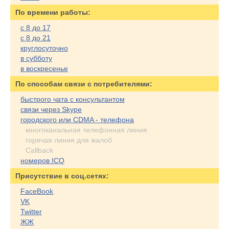
По времени работы:
с 8 до 17
с 8 до 21
круглосуточно
в субботу
в воскресенье
По cпособам связи с потребителями:
быстрого чата с консультантом
связи через Skype
городского или CDMA - телефона
многоканальная телефонная линия
горячая линия для жалоб
Callback
номеров ICQ
Присутствие в соц.сетях:
FaceBook
VK
Twitter
ЖЖ