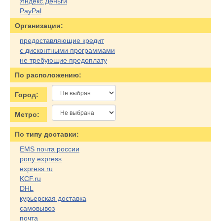
Яндекс.Деньги
PayPal
Организации:
предоставляющие кредит
с дисконтными программами
не требующие предоплату
По расположению:
Город:
Метро:
По типу доставки:
EMS почта россии
pony express
express.ru
KCF.ru
DHL
курьерская доставка
самовывоз
почта