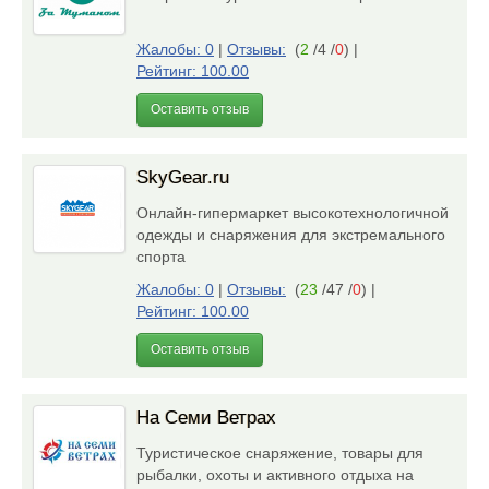
Жалобы: 0
|
Отзывы:
(
2
/4 /
0
)
|
Рейтинг: 100.00
Оставить отзыв
SkyGear.ru
Онлайн-гипермаркет высокотехнологичной
одежды и снаряжения для экстремального
спорта
Жалобы: 0
|
Отзывы:
(
23
/47 /
0
)
|
Рейтинг: 100.00
Оставить отзыв
На Cеми Ветрах
Туристическое снаряжение, товары для
рыбалки, охоты и активного отдыха на