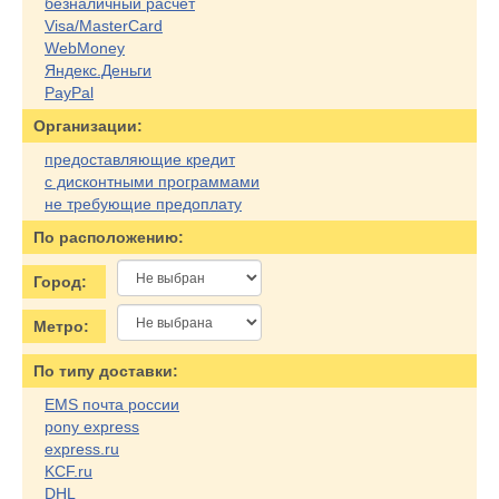
безналичный расчет
Visa/MasterCard
WebMoney
Яндекс.Деньги
PayPal
Организации:
предоставляющие кредит
с дисконтными программами
не требующие предоплату
По расположению:
Город:
Метро:
По типу доставки:
EMS почта россии
pony express
express.ru
KCF.ru
DHL