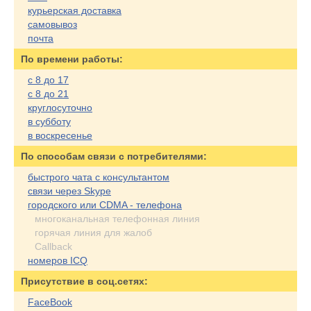
курьерская доставка
самовывоз
почта
По времени работы:
с 8 до 17
с 8 до 21
круглосуточно
в субботу
в воскресенье
По cпособам связи с потребителями:
быстрого чата с консультантом
связи через Skype
городского или CDMA - телефона
многоканальная телефонная линия
горячая линия для жалоб
Callback
номеров ICQ
Присутствие в соц.сетях:
FaceBook