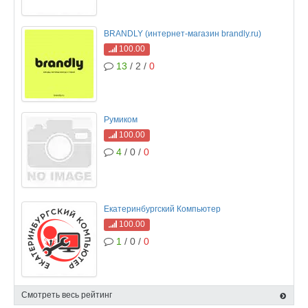
BRANDLY (интернет-магазин brandly.ru)
100.00
13
/ 2 /
0
Румиком
100.00
4
/ 0 /
0
Екатеринбургский Компьютер
100.00
1
/ 0 /
0
Смотреть весь рейтинг