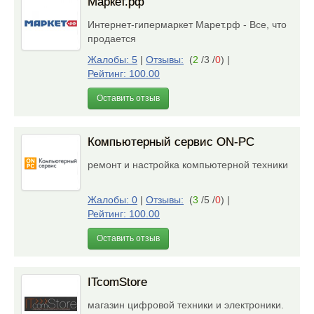
Маркет.рф
Интернет-гипермаркет Марет.рф - Все, что
продается
Жалобы: 5
|
Отзывы:
(
2
/3 /
0
)
|
Рейтинг: 100.00
Оставить отзыв
Компьютерный сервис ON-PC
ремонт и настройка компьютерной техники
Жалобы: 0
|
Отзывы:
(
3
/5 /
0
)
|
Рейтинг: 100.00
Оставить отзыв
ITcomStore
магазин цифровой техники и электроники.