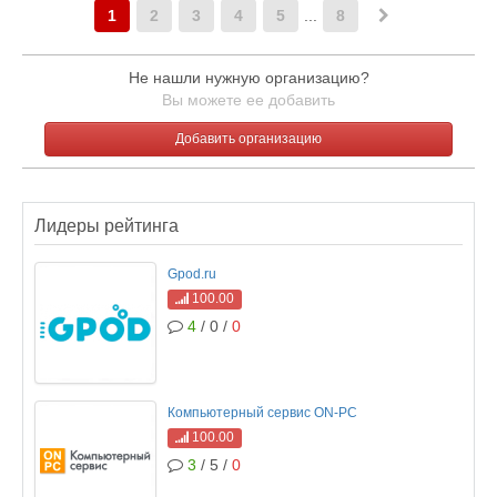
1
2
3
4
5
...
8
Не нашли нужную организацию?
Вы можете ее добавить
Добавить организацию
Лидеры рейтинга
Gpod.ru
100.00
4
/ 0 /
0
Компьютерный сервис ON-PC
100.00
3
/ 5 /
0