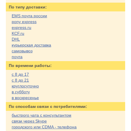
По типу доставки:
EMS почта россии
pony express
express.ru
KCF.ru
DHL
курьерская доставка
самовывоз
почта
По времени работы:
с 8 до 17
с 8 до 21
круглосуточно
в субботу
в воскресенье
По cпособам связи с потребителями:
быстрого чата с консультантом
связи через Skype
городского или CDMA - телефона