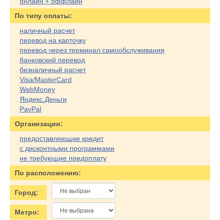
онлайн + оффлайн
По типу оплаты:
наличный расчет
перевод на карточку
перевод через терминал самообслуживания
банковский перевод
безналичный расчет
Visa/MasterCard
WebMoney
Яндекс.Деньги
PayPal
Организации:
предоставляющие кредит
с дисконтными программами
не требующие предоплату
По расположению:
Город:
Метро: