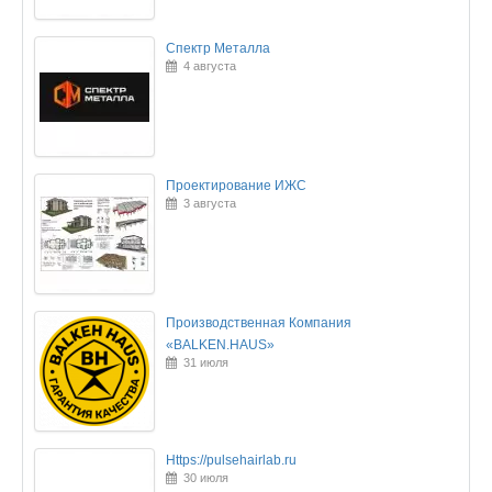
Спектр Металла
4 августа
Проектирование ИЖС
3 августа
Производственная Компания
«BALKEN.HAUS»
31 июля
Https://pulsehairlab.ru
30 июля