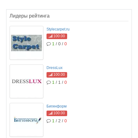
Лидеры рейтинга
Stylecarpet.ru
100.00
1
/ 0 /
0
DressLux
100.00
1
/ 1 /
0
Бигинформ
100.00
1
/ 2 /
0