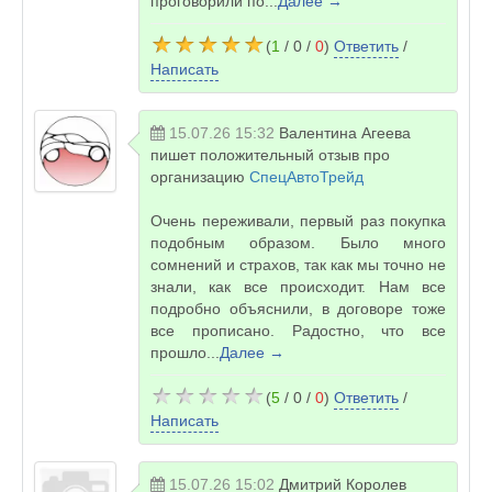
проговорили по...
Далее →
(
1
/ 0 /
0
)
Ответить
/
Написать
15.07.26 15:32
Валентина Агеева
пишет положительный отзыв про
организацию
СпецАвтоТрейд
Очень переживали, первый раз покупка
подобным образом. Было много
сомнений и страхов, так как мы точно не
знали, как все происходит. Нам все
подробно объяснили, в договоре тоже
все прописано. Радостно, что все
прошло...
Далее →
(
5
/ 0 /
0
)
Ответить
/
Написать
15.07.26 15:02
Дмитрий Королев