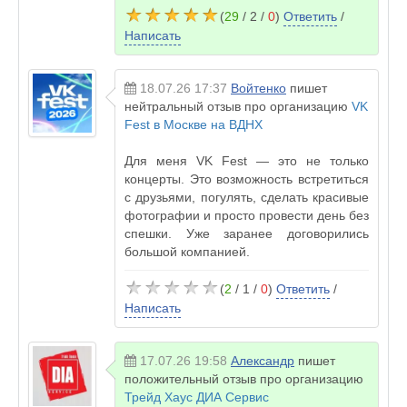
(
29
/ 2 /
0
)
Ответить
/
Написать
18.07.26 17:37
Войтенко
пишет
нейтральный отзыв про организацию
VK
Fest в Москве на ВДНХ
Для меня VK Fest — это не только
концерты. Это возможность встретиться
с друзьями, погулять, сделать красивые
фотографии и просто провести день без
спешки. Уже заранее договорились
большой компанией.
(
2
/ 1 /
0
)
Ответить
/
Написать
17.07.26 19:58
Александр
пишет
положительный отзыв про организацию
Трейд Хаус ДИА Сервис