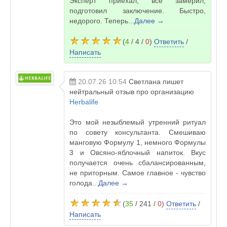
Эксперт приехал, все замерил,
подготовил заключение. Быстро,
недорого. Теперь...
Далее →
(
4
/ 4 /
0
)
Ответить
/
Написать
20.07.26 10:54
Светлана
пишет
нейтральный отзыв про организацию
Herbalife
Это мой незыблемый утренний ритуал
по совету консультанта. Смешиваю
манговую Формулу 1, немного Формулы
3 и Овсяно-яблочный напиток. Вкус
получается очень сбалансированным,
не приторным. Самое главное - чувство
голода...
Далее →
(
35
/ 241 /
0
)
Ответить
/
Написать