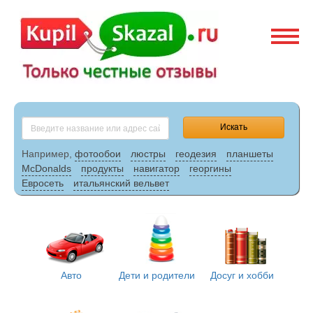
Искать
Например,
фотообои
люстры
геодезия
планшеты
McDonalds
продукты
навигатор
георгины
Евросеть
итальянский вельвет
Авто
Дети и родители
Досуг и хобби