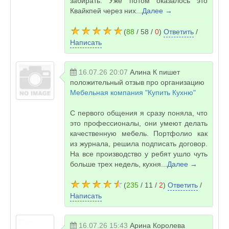
забирать. Уже потом оказалось это
Квайкпей через них...
Далее →
(
88
/ 58 /
0
)
Ответить
/
Написать
16.07.26 20:07
Алина К
пишет
положительный отзыв про организацию
Мебельная компания "Купить Кухню"
С первого общения я сразу поняла, что
это профессионалы, они умеют делать
качественную мебель. Портфолио как
из журнала, решила подписать договор.
На все производство у ребят ушло чуть
больше трех недель, кухня...
Далее →
(
235
/ 11 /
2
)
Ответить
/
Написать
16.07.26 15:43
Арина Королева