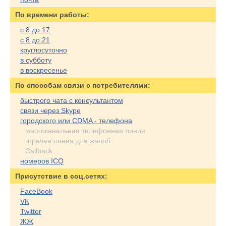
По времени работы:
с 8 до 17
с 8 до 21
круглосуточно
в субботу
в воскресенье
По cпособам связи с потребителями:
быстрого чата с консультантом
связи через Skype
городского или CDMA - телефона
многоканальная телефонная линия
горячая линия для жалоб
Callback
номеров ICQ
Присутствие в соц.сетях:
FaceBook
VK
Twitter
ЖЖ