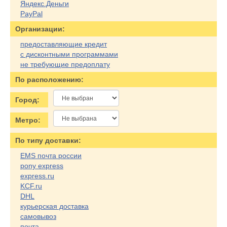
Яндекс.Деньги
PayPal
Организации:
предоставляющие кредит
с дисконтными программами
не требующие предоплату
По расположению:
Город:
Метро:
По типу доставки:
EMS почта россии
pony express
express.ru
KCF.ru
DHL
курьерская доставка
самовывоз
почта