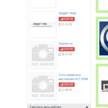
ЛИДЕР ТРАК
100.00
2
/ 1 /
0
Autodvc.ru
100.00
9
/ 7 /
0
Сеть сервисных
мастерских ALT STAR
100.00
1
/ 0 /
0
Смотреть весь рейтинг