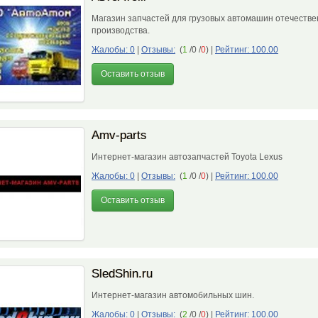
Магазин запчастей для грузовых автомашин отечестве
производства.
Жалобы: 0
|
Отзывы:
(
1
/0 /
0
)
|
Рейтинг: 100.00
Оставить отзыв
Amv-parts
Интернет-магазин автозапчастей Toyota Lexus
Жалобы: 0
|
Отзывы:
(
1
/0 /
0
)
|
Рейтинг: 100.00
Оставить отзыв
SledShin.ru
Интернет-магазин автомобильных шин.
Жалобы: 0
|
Отзывы:
(
2
/0 /
0
)
|
Рейтинг: 100.00