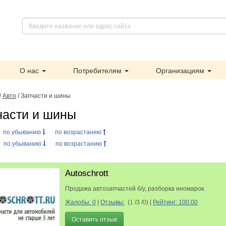
О нас
Потребителям
Организациям
/
Авто
/ Запчасти и шины
части и шины
:
по убыванию
по возрастанию
:
по убыванию
по возрастанию
Autoschrott
Продажа автозапчастей б/у, разборка иномарок.
Жалобы: 0
|
Отзывы:
(
1
/3 /
0
)
|
Рейтинг: 100.00
Оставить отзыв