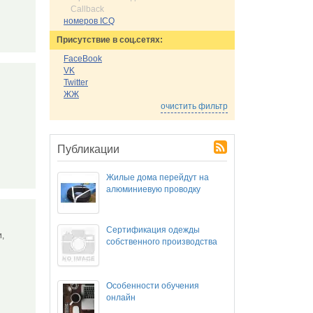
Callback
номеров ICQ
Присутствие в соц.сетях:
FaceBook
VK
Twitter
ЖЖ
очистить фильтр
Публикации
Жилые дома перейдут на
алюминиевую проводку
Сертификация одежды
,
собственного производства
Особенности обучения
онлайн