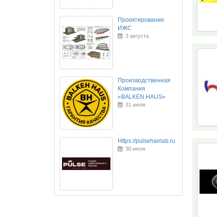
Проектирование
ИЖС
3 августа
Производственная
Компания
«BALKEN.HAUS»
31 июля
Https://pulsehairlab.ru
30 июля