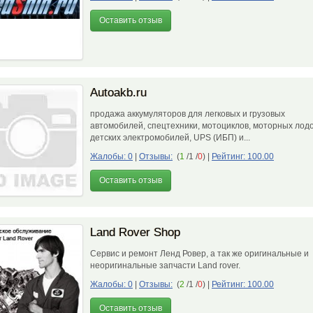
Оставить отзыв
Autoakb.ru
продажа аккумуляторов для легковых и грузовых
автомобилей, спецтехники, мотоциклов, моторных лодо
детских электромобилей, UPS (ИБП) и...
Жалобы: 0
|
Отзывы:
(
1
/1 /
0
)
|
Рейтинг: 100.00
Оставить отзыв
Land Rover Shop
Сервис и ремонт Ленд Ровер, а так же оригинальные и
неоригинальные запчасти Land rover.
Жалобы: 0
|
Отзывы:
(
2
/1 /
0
)
|
Рейтинг: 100.00
Оставить отзыв