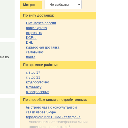
Метро:
По типу доставки:
EMS почта россии
pony express
express.ru
KCF.ru
DHL
курьерская доставка
самовывоз
ка во
почта
По времени работы:
с 8 до 17
с 8 до 21
круглосуточно
в субботу
в воскресенье
По cпособам связи с потребителями:
быстрого чата с консультантом
связи через Skype
городского или CDMA - телефона
многоканальная телефонная линия
горячая линия для жалоб