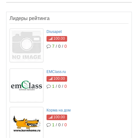
Лидеры рейтинга
Diusapet
100.00
7
/ 0 /
0
EMClass.ru
100.00
1
/ 0 /
0
Корма на дом
100.00
1
/ 0 /
0