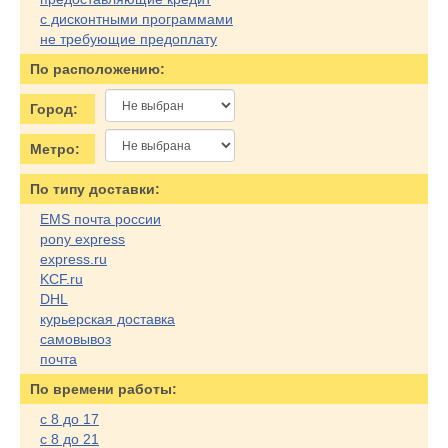
с дисконтными программами
не требующие предоплату
По расположению:
Город:
Метро:
По типу доставки:
EMS почта россии
pony express
express.ru
KCF.ru
DHL
курьерская доставка
самовывоз
почта
По времени работы:
с 8 до 17
с 8 до 21