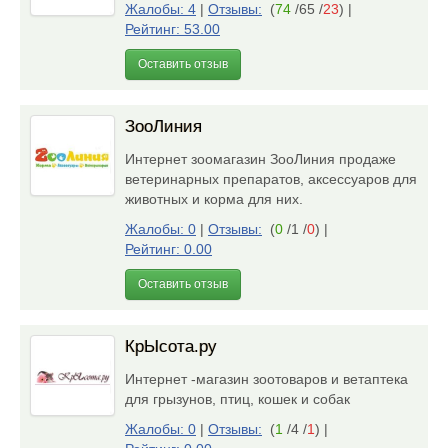
Жалобы: 4
|
Отзывы:
(
74
/65 /
23
)
|
Рейтинг: 53.00
Оставить отзыв
ЗооЛиния
Интернет зоомагазин ЗооЛиния продаже
ветеринарных препаратов, аксессуаров для
животных и корма для них.
Жалобы: 0
|
Отзывы:
(
0
/1 /
0
)
|
Рейтинг: 0.00
Оставить отзыв
КрЫсота.ру
Интернет -магазин зоотоваров и ветаптека
для грызунов, птиц, кошек и собак
Жалобы: 0
|
Отзывы:
(
1
/4 /
1
)
|