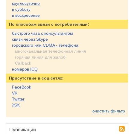
круглосуточно
в субботу
в воскресенье
По cпособам связи с потребителями:
быстрого чата с консультантом
связи через Skype
городского или CDMA - телефона
многоканальная телефонная линия
горячая линия для жалоб
Callback
номеров ICQ
Присутствие в соц.сетях:
FaceBook
VK
Twitter
ЖЖ
очистить фильтр
Публикации