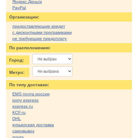
Яндекс.Деньги
PayPal
Организации:
предоставляющие кредит
с дисконтными программами
не требующие предоплату
По расположению:
Город:
Метро:
По типу доставки:
EMS почта россии
pony express
express.ru
KCF.ru
DHL
курьерская доставка
самовывоз
почта