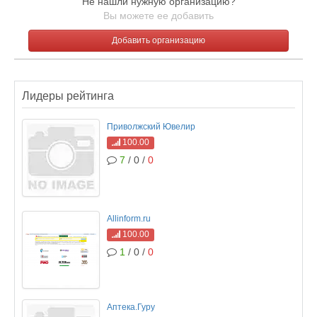
Не нашли нужную организацию?
Вы можете ее добавить
Добавить организацию
Лидеры рейтинга
Приволжский Ювелир
100.00
7
/ 0 /
0
Allinform.ru
100.00
1
/ 0 /
0
Аптека.Гуру