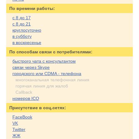
По времени работы:
с 8 до 17
с 8 до 21
круглосуточно
в субботу
в воскресенье
По cпособам связи с потребителями:
быстрого чата с консультантом
связи через Skype
городского или CDMA - телефона
многоканальная телефонная линия
горячая линия для жалоб
Callback
номеров ICQ
Присутствие в соц.сетях:
FaceBook
VK
Twitter
ЖЖ