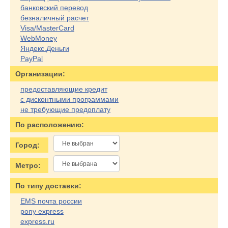
банковский перевод
безналичный расчет
Visa/MasterCard
WebMoney
Яндекс.Деньги
PayPal
Организации:
предоставляющие кредит
с дисконтными программами
не требующие предоплату
По расположению:
Город:
Метро:
По типу доставки:
EMS почта россии
pony express
express.ru