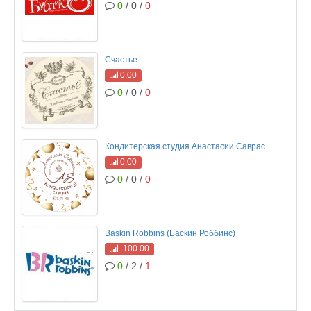
0
/ 0 /
0
Счастье
0.00
0
/ 0 /
0
Кондитерская студия Анастасии Саврас
0.00
0
/ 0 /
0
Baskin Robbins (Баскин Роббинс)
-100.00
0
/ 2 /
1