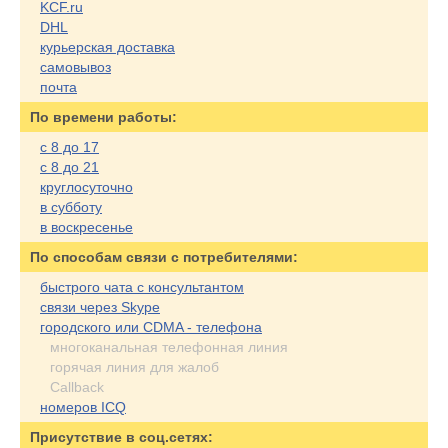
KCF.ru
DHL
курьерская доставка
самовывоз
почта
По времени работы:
с 8 до 17
с 8 до 21
круглосуточно
в субботу
в воскресенье
По cпособам связи с потребителями:
быстрого чата с консультантом
связи через Skype
городского или CDMA - телефона
многоканальная телефонная линия
горячая линия для жалоб
Callback
номеров ICQ
Присутствие в соц.сетях: