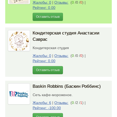
Жалобы: 0
|
Отзывы:
(
0
/0 /
0
)
|
Рейтинг: 0.00
Оставить отзыв
Кондитерская студия Анастасии
Саврас
Кондитерская студия
Жалобы: 0
|
Отзывы:
(
0
/0 /
0
)
|
Рейтинг: 0.00
Оставить отзыв
Baskin Robbins (Баскин Роббинс)
Сеть кафе-мороженое.
Жалобы: 6
|
Отзывы:
(
0
/2 /
1
)
|
Рейтинг: -100.00