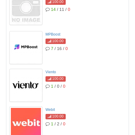
100.00
14
/ 11 /
0
MPBoost
100.00
7
/ 16 /
0
Viento
100.00
1
/ 0 /
0
Webit
100.00
1
/ 2 /
0