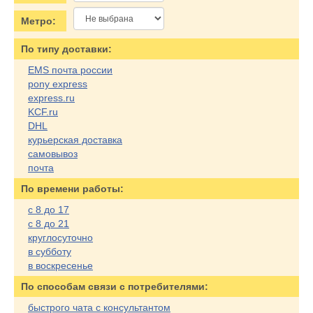
Метро:
По типу доставки:
EMS почта россии
pony express
express.ru
KCF.ru
DHL
курьерская доставка
самовывоз
почта
По времени работы:
с 8 до 17
с 8 до 21
круглосуточно
в субботу
в воскресенье
По cпособам связи с потребителями:
быстрого чата с консультантом