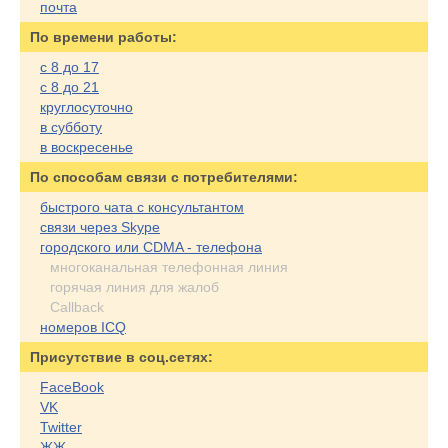
почта
По времени работы:
с 8 до 17
с 8 до 21
круглосуточно
в субботу
в воскресенье
По cпособам связи с потребителями:
быстрого чата с консультантом
связи через Skype
городского или CDMA - телефона
многоканальная телефонная линия
горячая линия для жалоб
Callback
номеров ICQ
Присутствие в соц.сетях:
FaceBook
VK
Twitter
ЖЖ