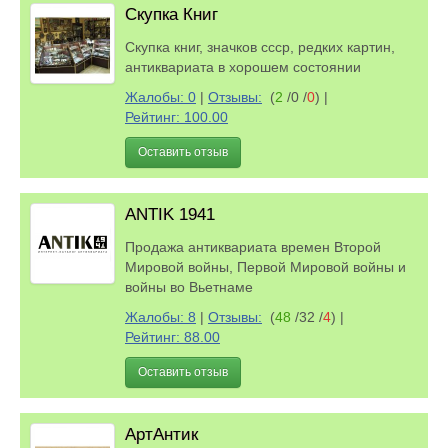
Скупка Книг
Скупка книг, значков ссср, редких картин,
антиквариата в хорошем состоянии
Жалобы: 0
|
Отзывы:
(
2
/0 /
0
)
|
Рейтинг: 100.00
Оставить отзыв
ANTIK 1941
Продажа антиквариата времен Второй
Мировой войны, Первой Мировой войны и
войны во Вьетнаме
Жалобы: 8
|
Отзывы:
(
48
/32 /
4
)
|
Рейтинг: 88.00
Оставить отзыв
АртАнтик