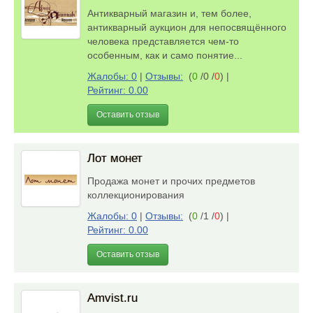
Антикварный магазин и, тем более,
антикварный аукцион для непосвящённого
человека представляется чем-то
особенным, как и само понятие...
Жалобы: 0
|
Отзывы:
(
0
/0 /
0
)
|
Рейтинг: 0.00
Оставить отзыв
Лот монет
Продажа монет и прочих предметов
коллекционирования
Жалобы: 0
|
Отзывы:
(
0
/1 /
0
)
|
Рейтинг: 0.00
Оставить отзыв
Amvist.ru