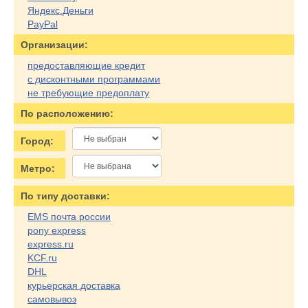
Яндекс.Деньги
PayPal
Организации:
предоставляющие кредит
с дисконтными программами
не требующие предоплату
По расположению:
Город:
Метро:
По типу доставки:
EMS почта россии
pony express
express.ru
KCF.ru
DHL
курьерская доставка
самовывоз