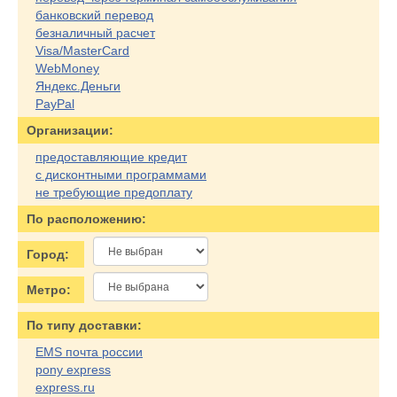
банковский перевод
безналичный расчет
Visa/MasterCard
WebMoney
Яндекс.Деньги
PayPal
Организации:
предоставляющие кредит
с дисконтными программами
не требующие предоплату
По расположению:
Город:
Метро:
По типу доставки:
EMS почта россии
pony express
express.ru