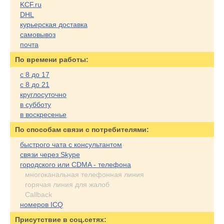
KCF.ru
DHL
курьерская доставка
самовывоз
почта
По времени работы:
с 8 до 17
с 8 до 21
круглосуточно
в субботу
в воскресенье
По cпособам связи с потребителями:
быстрого чата с консультантом
связи через Skype
городского или CDMA - телефона
многоканальная телефонная линия
горячая линия для жалоб
Callback
номеров ICQ
Присутствие в соц.сетях: