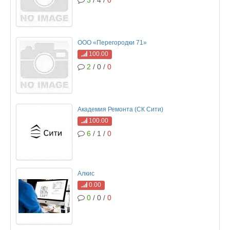
ООО «Перегородки 71»
100.00
2
/ 0 /
0
Академия Ремонта (СК Сити)
100.00
6
/ 1 /
0
Алкис
0.00
0
/ 0 /
0