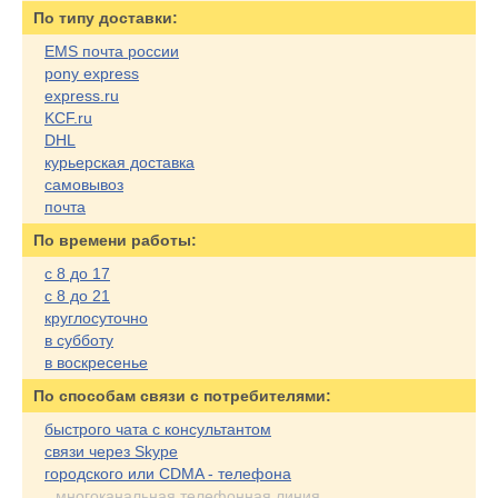
По типу доставки:
EMS почта россии
pony express
express.ru
KCF.ru
DHL
курьерская доставка
самовывоз
почта
По времени работы:
с 8 до 17
с 8 до 21
круглосуточно
в субботу
в воскресенье
По cпособам связи с потребителями:
быстрого чата с консультантом
связи через Skype
городского или CDMA - телефона
многоканальная телефонная линия