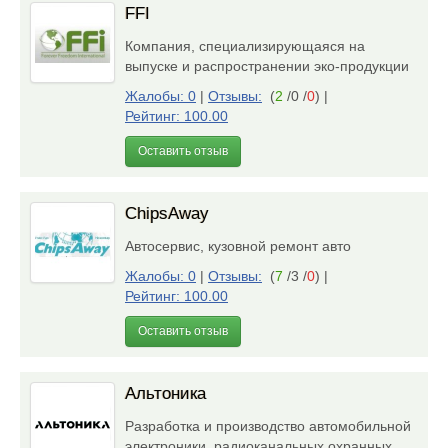
FFI
Компания, специализирующаяся на
выпуске и распространении эко-продукции
Жалобы: 0
|
Отзывы:
(
2
/0 /
0
)
|
Рейтинг: 100.00
Оставить отзыв
ChipsAway
Автосервис, кузовной ремонт авто
Жалобы: 0
|
Отзывы:
(
7
/3 /
0
)
|
Рейтинг: 100.00
Оставить отзыв
Альтоника
Разработка и производство автомобильной
электроники, радиоканальных охранных