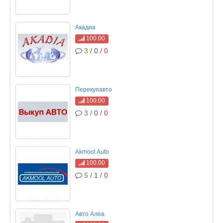
Акадиа
100.00
3
/ 0 /
0
Перекупавто
100.00
3
/ 0 /
0
Akmool Auto
100.00
5
/ 1 /
0
Авто Алеа