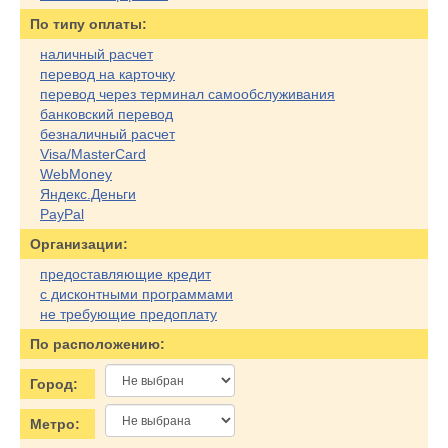
По типу оплаты:
наличный расчет
перевод на карточку
перевод через терминал самообслуживания
банковский перевод
безналичный расчет
Visa/MasterCard
WebMoney
Яндекс.Деньги
PayPal
Организации:
предоставляющие кредит
с дисконтными программами
не требующие предоплату
По расположению:
Город:
Метро: