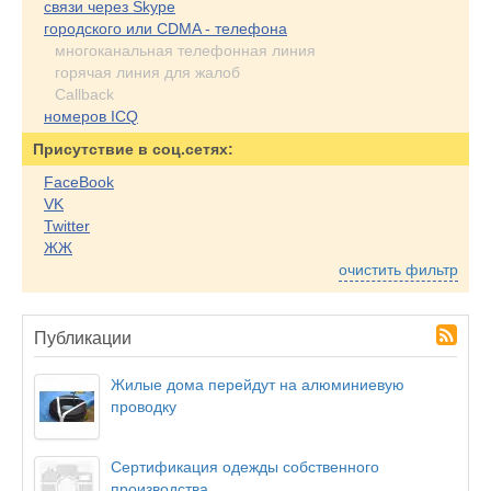
связи через Skype
городского или CDMA - телефона
многоканальная телефонная линия
горячая линия для жалоб
Callback
номеров ICQ
Присутствие в соц.сетях:
FaceBook
VK
Twitter
ЖЖ
очистить фильтр
Публикации
Жилые дома перейдут на алюминиевую
проводку
Сертификация одежды собственного
производства