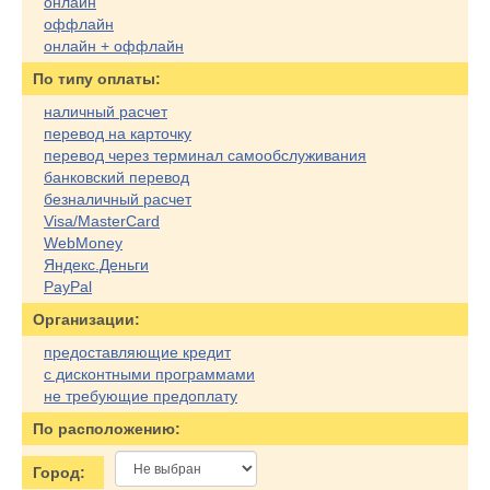
онлайн
оффлайн
онлайн + оффлайн
По типу оплаты:
наличный расчет
перевод на карточку
перевод через терминал самообслуживания
банковский перевод
безналичный расчет
Visa/MasterCard
WebMoney
Яндекс.Деньги
PayPal
Организации:
предоставляющие кредит
с дисконтными программами
не требующие предоплату
По расположению:
Город: