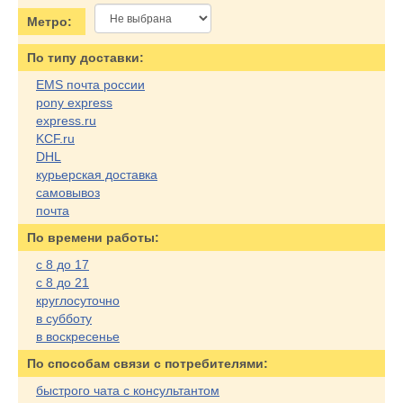
Метро:
По типу доставки:
EMS почта россии
pony express
express.ru
KCF.ru
DHL
курьерская доставка
самовывоз
почта
По времени работы:
с 8 до 17
с 8 до 21
круглосуточно
в субботу
в воскресенье
По cпособам связи с потребителями:
быстрого чата с консультантом