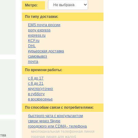
Метро:
По типу доставки:
EMS почта россии
pony express
express.ru
KCF.ru
DHL
курьерская доставка
самовывоз
почта
По времени работы:
с 8 до 17
с 8 до 21
круглосуточно
в субботу
в воскресенье
По cпособам связи с потребителями:
быстрого чата с консультантом
связи через Skype
городского или CDMA - телефона
многоканальная телефонная линия
ества
горячая линия для жалоб