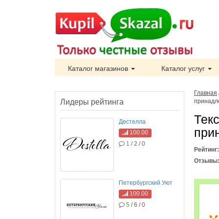
Каталог магазинов
Каталог услуг
Главная
Лидеры рейтинга
принадл
Тек
Дестелла
при
100.00
1
/ 2 /
0
Рейтинг
Отзывы
Петербургский Уют
100.00
5
/ 6 /
0