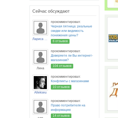
Сейчас обсуждают
прокомментировал:
Черная пятница: реальные
скидки или видимость
понижения цены?
Лариса Новикова
6 отзывов
прокомментировал:
Доверяете ли Вы интернет-
магазинам?
104 отзывов
Лина
прокомментировал:
Конфликты с магазинами
10 отзывов
Allekseu
прокомментировал:
Право потребителя на
информацию
14 отзывов