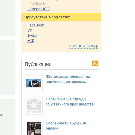
Callback
номеров ICQ
Присутствие в соц.сетях:
FaceBook
VK
Twitter
ЖЖ
очистить фильтр
Публикации
Жилые дома перейдут на
алюминиевую проводку
Сертификация одежды
собственного производства
ого
Особенности обучения
онлайн