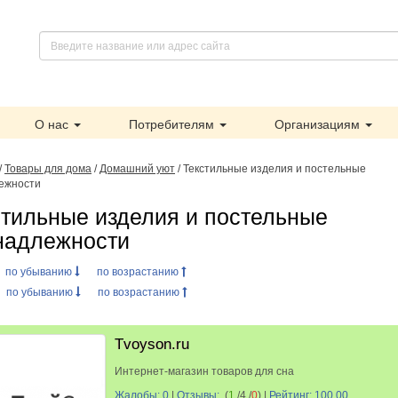
О нас
Потребителям
Организациям
/
Товары для дома
/
Домашний уют
/ Текстильные изделия и постельные
ежности
стильные изделия и постельные
надлежности
:
по убыванию
по возрастанию
:
по убыванию
по возрастанию
Tvoyson.ru
Интернет-магазин товаров для сна
Жалобы: 0
|
Отзывы:
(
1
/4 /
0
)
|
Рейтинг: 100.00