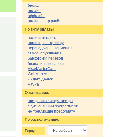
бренд
онлайн
оффлайн
онлайн + оффлайн
По типу оплаты:
наличный расчет
перевод на карточку
перевод через терминал
самообслуживания
банковский перевод
безналичный расчет
Visa/MasterCard
WebMoney
Яндекс.Деньги
PayPal
Организации:
предоставляющие кредит
с дисконтными программами
не требующие предоплату
По расположению:
Город: