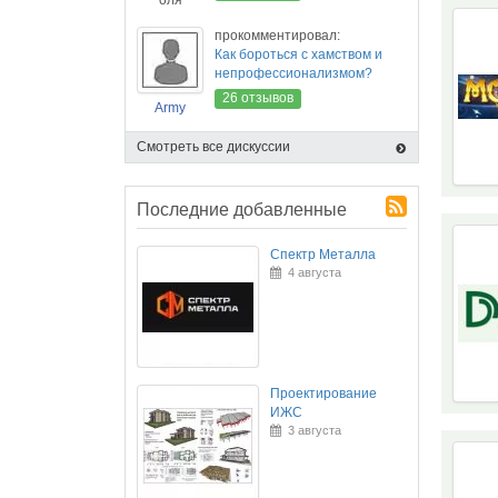
оля
прокомментировал:
Как бороться с хамством и
непрофессионализмом?
26 отзывов
Army
Смотреть все дискуссии
Последние добавленные
Спектр Металла
4 августа
Проектирование
ИЖС
3 августа