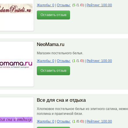
Жалобы: 0
|
Отзывы:
(
5
/1 /
0
)
|
Рейтинг: 100.00
Оставить отзыв
NeoMama.ru
Магазин постельного белья.
Жалобы: 0
|
Отзывы:
(
1
/1 /
0
)
|
Рейтинг: 100.00
Оставить отзыв
Все для сна и отдыха
Хлопковое постельное белье из элитного сатина, нежн
поплина и практичной бязи.
Жалобы: 0
|
Отзывы:
(
1
/0 /
0
)
|
Рейтинг: 100.00