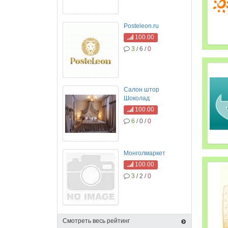
Posteleon.ru
100.00
3
/ 6 /
0
Салон штор
Шоколад
100.00
6
/ 0 /
0
Монголмаркет
100.00
3
/ 2 /
0
Смотреть весь рейтинг