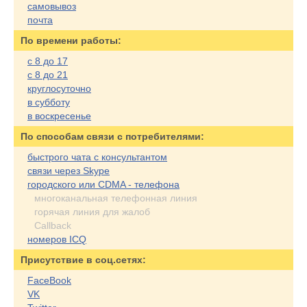
самовывоз
почта
По времени работы:
с 8 до 17
с 8 до 21
круглосуточно
в субботу
в воскресенье
По cпособам связи с потребителями:
быстрого чата с консультантом
связи через Skype
городского или CDMA - телефона
многоканальная телефонная линия
горячая линия для жалоб
Callback
номеров ICQ
Присутствие в соц.сетях:
FaceBook
VK