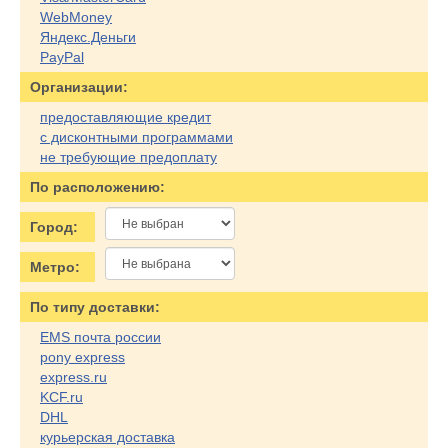
WebMoney
Яндекс.Деньги
PayPal
Организации:
предоставляющие кредит
с дисконтными программами
не требующие предоплату
По расположению:
Город:
Метро:
По типу доставки:
EMS почта россии
pony express
express.ru
KCF.ru
DHL
курьерская доставка