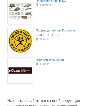
Проектирование ИЖС
3 августа
Производственная Компания
«BALKEN.HAUS»
31 июля
Https://pulsehairlab.ru
30 июля
На портале заботятся о своей репутации
официальные представители компаний: