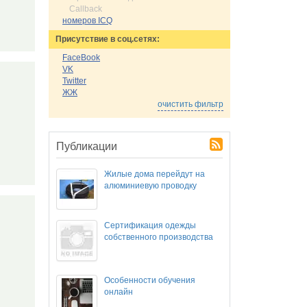
Callback
номеров ICQ
Присутствие в соц.сетях:
FaceBook
VK
Twitter
ЖЖ
очистить фильтр
Публикации
Жилые дома перейдут на
алюминиевую проводку
Сертификация одежды
собственного производства
Особенности обучения
онлайн