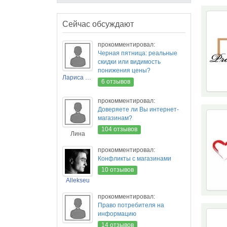
Сейчас обсуждают
прокомментировал:
Черная пятница: реальные
скидки или видимость
понижения цены?
Лариса Новикова
6 отзывов
прокомментировал:
Доверяете ли Вы интернет-
магазинам?
104 отзывов
Лина
прокомментировал:
Конфликты с магазинами
10 отзывов
Allekseu
прокомментировал:
Право потребителя на
информацию
14 отзывов