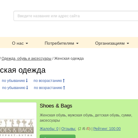
О нас
Потребителям
Организациям
/
Одежда, обувь и аксессуары
/ Женская одежда
ская одежда
:
по убыванию
по возрастанию
:
по убыванию
по возрастанию
Shoes & Bags
Женская обувь, мужская обувь, детская обувь, сумки,
аксессуары
Жалобы: 0
|
Отзывы:
(
2
/6 /
0
)
|
Рейтинг: 100.00