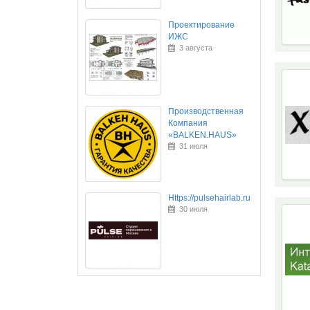
Проектирование
ИЖС
3 августа
Производственная
Компания
«BALKEN.HAUS»
31 июля
Https://pulsehairlab.ru
30 июля