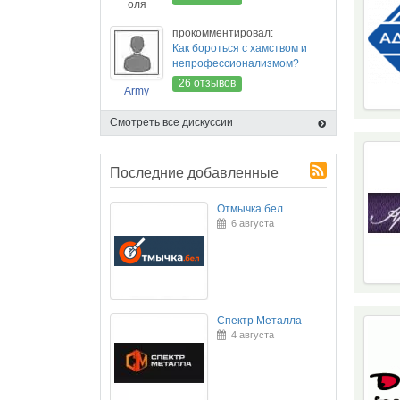
оля
прокомментировал:
Как бороться с хамством и
непрофессионализмом?
26 отзывов
Army
Смотреть все дискуссии
Последние добавленные
Отмычка.бел
6 августа
Спектр Металла
4 августа