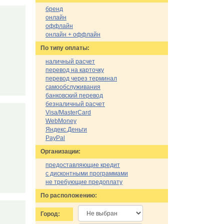
бренд
онлайн
оффлайн
онлайн + оффлайн
По типу оплаты:
наличный расчет
перевод на карточку
перевод через терминал
самообслуживания
банковский перевод
безналичный расчет
Visa/MasterCard
WebMoney
Яндекс.Деньги
PayPal
Организации:
предоставляющие кредит
с дисконтными программами
не требующие предоплату
По расположению:
Город: