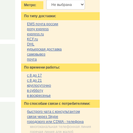
Метро:
По типу доставки:
EMS почта россии
pony express
express.ru
KCF.ru
DHL
курьерская доставка
самовывоз
почта
По времени работы:
с 8 до 17
с 8 до 21
круглосуточно
в субботу
в воскресенье
По cпособам связи с потребителями:
быстрого чата с консультантом
связи через Skype
городского или CDMA - телефона
многоканальная телефонная линия
горячая линия для жалоб