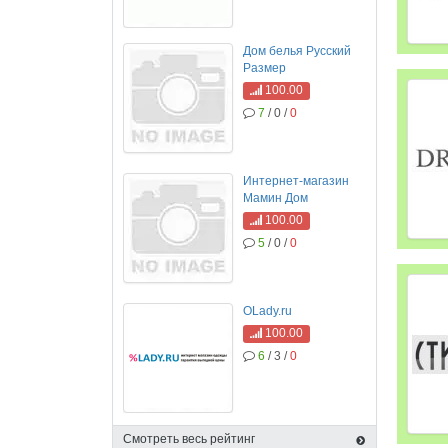
Дом белья Русский
Размер
100.00
7
/ 0 /
0
Интернет-магазин
Мамин Дом
100.00
5
/ 0 /
0
OLady.ru
100.00
6
/ 3 /
0
Смотреть весь рейтинг