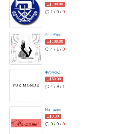
100.00
1
/ 0 /
0
ShtorStore
100.00
4
/ 1 /
0
Фурмонд
60.00
4
/ 9 /
1
На-талис
0.00
0
/ 0 /
0