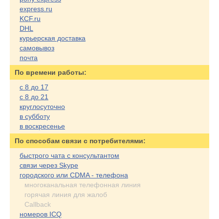
express.ru
KCF.ru
DHL
курьерская доставка
самовывоз
почта
По времени работы:
с 8 до 17
с 8 до 21
круглосуточно
в субботу
в воскресенье
По cпособам связи с потребителями:
быстрого чата с консультантом
связи через Skype
городского или CDMA - телефона
многоканальная телефонная линия
горячая линия для жалоб
Callback
номеров ICQ