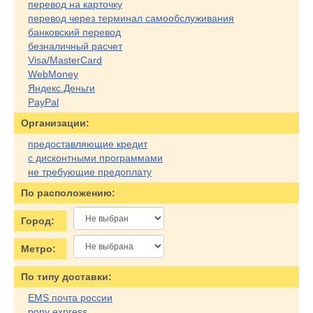
перевод на карточку
перевод через терминал самообслуживания
банковский перевод
безналичный расчет
Visa/MasterCard
WebMoney
Яндекс.Деньги
PayPal
Организации:
предоставляющие кредит
с дисконтными программами
не требующие предоплату
По расположению:
Город:
Метро:
По типу доставки:
EMS почта россии
pony express