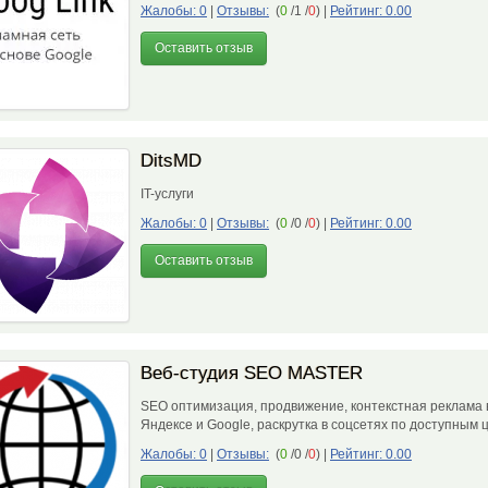
Жалобы: 0
|
Отзывы:
(
0
/1 /
0
)
|
Рейтинг: 0.00
Оставить отзыв
DitsMD
IT-услуги
Жалобы: 0
|
Отзывы:
(
0
/0 /
0
)
|
Рейтинг: 0.00
Оставить отзыв
Веб-студия SEO MASTER
SEO оптимизация, продвижение, контекстная реклама 
Яндексе и Google, раскрутка в соцсетях по доступным
Жалобы: 0
|
Отзывы:
(
0
/0 /
0
)
|
Рейтинг: 0.00