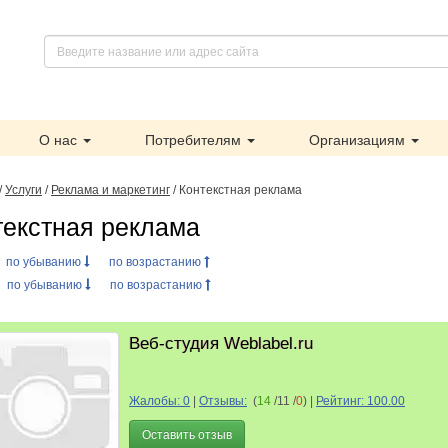
О нас
Потребителям
Организациям
/
Услуги
/
Реклама и маркетинг
/ Контекстная реклама
текстная реклама
:
по убыванию
по возрастанию
:
по убыванию
по возрастанию
Веб-студия Weblabel.ru
Жалобы: 0
|
Отзывы:
(
14
/11 /
0
)
|
Рейтинг: 100.00
Оставить отзыв