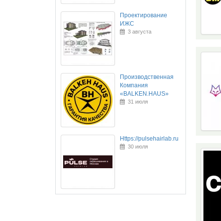
Проектирование
ИЖС
3 августа
Производственная
Компания
«BALKEN.HAUS»
31 июля
Https://pulsehairlab.ru
30 июля