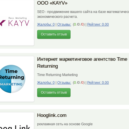
ООО «KAYV»
SEO - продвижение вашего сайта на базе математическ
экономического расчета.
Жалобы: 0
|
Отзывы:
(
0
/0 /
0
)
|
Рейтинг: 0.00
Оставить отзыв
Интернет маркетинговое агентство Time
Returning
Time Returning Marketing
Жалобы: 0
|
Отзывы:
(
0
/0 /
0
)
|
Рейтинг: 0.00
Оставить отзыв
Hooglink.com
рекламная сеть на основе Google