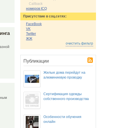
Callback
номеров ICQ
Присутствие в соц.сетях:
FaceBook
VK
инга
Twitter
ЖЖ
очистить фильтр
разной
Публикации
Жилые дома перейдут на
алюминиевую проводку
Сертификация одежды
сным
собственного производства
Особенности обучения
онлайн