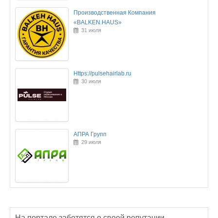
Производственная Компания
«BALKEN.HAUS»
31 июля
Https://pulsehairlab.ru
30 июля
АПРА Групп
29 июля
На портале заботятся о своей репутации