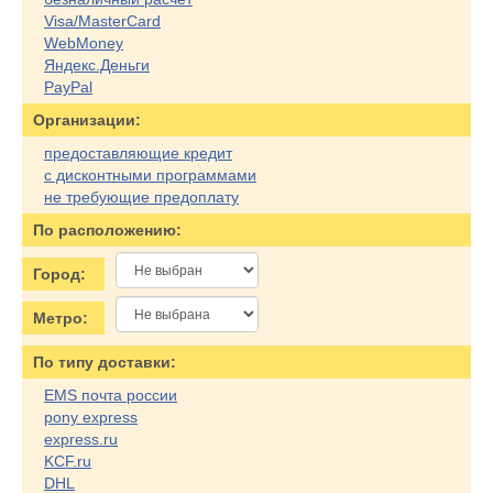
Visa/MasterCard
WebMoney
Яндекс.Деньги
PayPal
Организации:
предоставляющие кредит
с дисконтными программами
не требующие предоплату
По расположению:
Город:
Метро:
По типу доставки:
EMS почта россии
pony express
express.ru
KCF.ru
DHL