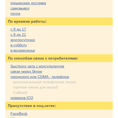
курьерская доставка
самовывоз
почта
По времени работы:
с 8 до 17
с 8 до 21
круглосуточно
в субботу
в воскресенье
По cпособам связи с потребителями:
быстрого чата с консультантом
связи через Skype
городского или CDMA - телефона
многоканальная телефонная линия
горячая линия для жалоб
Callback
номеров ICQ
Присутствие в соц.сетях:
FaceBook