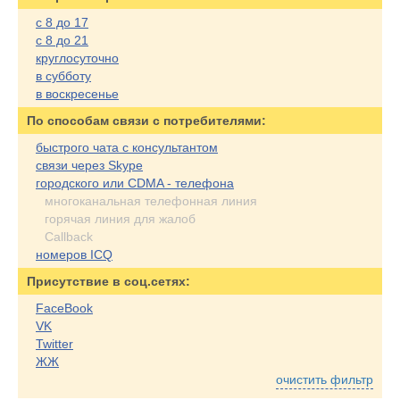
с 8 до 17
с 8 до 21
круглосуточно
в субботу
в воскресенье
По cпособам связи с потребителями:
быстрого чата с консультантом
связи через Skype
городского или CDMA - телефона
многоканальная телефонная линия
горячая линия для жалоб
Callback
номеров ICQ
Присутствие в соц.сетях:
FaceBook
VK
Twitter
ЖЖ
очистить фильтр