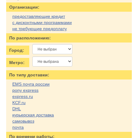
Организации:
предоставляющие кредит
с дисконтными программами
не требующие предоплату
По расположению:
Город:
Метро:
По типу доставки:
EMS почта россии
pony express
express.ru
KCF.ru
DHL
курьерская доставка
самовывоз
почта
По времени работы: