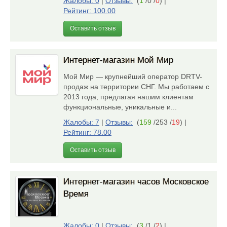
Жалобы: 0
|
Отзывы:
(
1
/0 /
0
)
|
Рейтинг: 100.00
Оставить отзыв
Интернет-магазин Мой Мир
Мой Мир — крупнейший оператор DRTV-
продаж на территории СНГ. Мы работаем с
2013 года, предлагая нашим клиентам
функциональные, уникальные и...
Жалобы: 7
|
Отзывы:
(
159
/253 /
19
)
|
Рейтинг: 78.00
Оставить отзыв
Интернет-магазин часов Московское
Время
Жалобы: 0
|
Отзывы:
(
3
/1 /
2
)
|