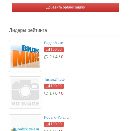
Добавить организацию
Лидеры рейтинга
ВидеоМикс
100.00
2
/ 4 /
0
Тиктак24.рф
100.00
1
/ 0 /
0
Podarki-Yola.ru
100.00