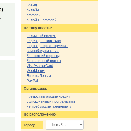
бренд
s)
онлайн
оффлайн
я
онлайн + оффлайн
По типу оплаты:
наличный расчет
перевод на карточку
перевод через терминал
самообслуживания
банковский перевод
безналичный расчет
Visa/MasterCard
WebMoney
Яндекс.Деньги
PayPal
Организации:
предоставляющие кредит
с дисконтными программами
не требующие предоплату
По расположению:
Город: