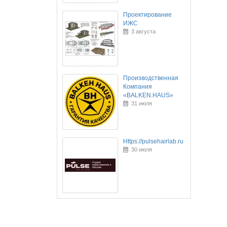
Проектирование
ИЖС
3 августа
Производственная
Компания
«BALKEN.HAUS»
31 июля
Https://pulsehairlab.ru
30 июля