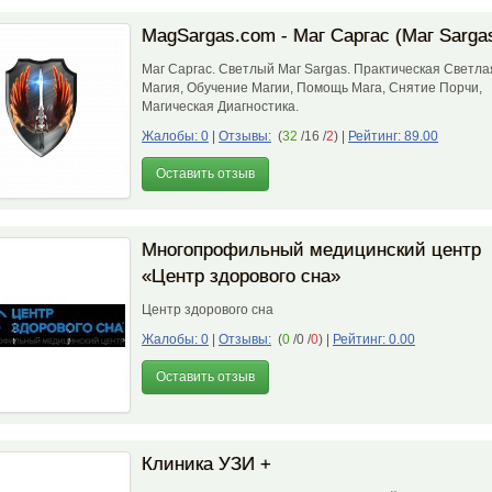
MagSargas.com - Маг Саргас (Маг Sarga
Маг Саргас. Светлый Маг Sargas. Практическая Светла
Магия, Обучение Магии, Помощь Мага, Снятие Порчи,
Магическая Диагностика.
Жалобы: 0
|
Отзывы:
(
32
/16 /
2
)
|
Рейтинг: 89.00
Оставить отзыв
Многопрофильный медицинский центр
«Центр здорового сна»
Центр здорового сна
Жалобы: 0
|
Отзывы:
(
0
/0 /
0
)
|
Рейтинг: 0.00
Оставить отзыв
Клиника УЗИ +