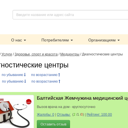
О нас
Потребителям
Организациям
/
Услуги
/
Здоровье, спорт и красота
/
Медцентры
/ Диагностические центры
гностические центры
:
по убыванию
по возрастанию
:
по убыванию
по возрастанию
Балтийская Жемчужина медицинский ц
Вызов врача на дом - круглосуточно
Жалобы: 0
|
Отзывы:
(
2
/1 /
0
)
|
Рейтинг: 100.00
Оставить отзыв