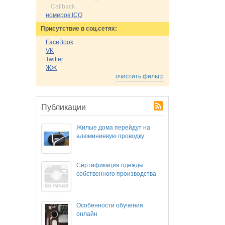
Callback
номеров ICQ
Присутствие в соц.сетях:
FaceBook
VK
Twitter
ЖЖ
очистить фильтр
Публикации
Жилые дома перейдут на
алюминиевую проводку
Сертификация одежды
собственного производства
Особенности обучения
онлайн