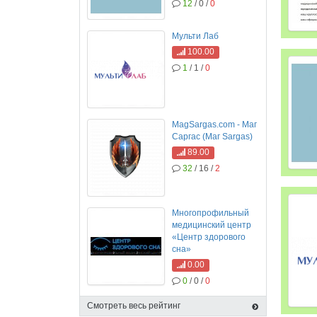
12
/ 0 /
0
Мульти Лаб
100.00
1
/ 1 /
0
MagSargas.com - Маг
Саргас (Маг Sargas)
89.00
32
/ 16 /
2
Многопрофильный
медицинский центр
«Центр здорового
сна»
0.00
0
/ 0 /
0
Смотреть весь рейтинг