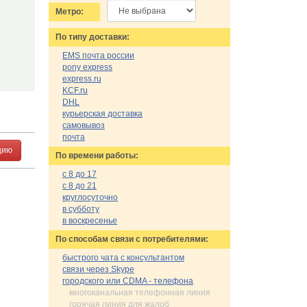
Метро:
По типу доставки:
EMS почта россии
pony express
express.ru
KCF.ru
DHL
курьерская доставка
самовывоз
почта
цию
По времени работы:
с 8 до 17
с 8 до 21
круглосуточно
в субботу
в воскресенье
По cпособам связи с потребителями:
быстрого чата с консультантом
связи через Skype
городского или CDMA - телефона
многоканальная телефонная линия
горячая линия для жалоб