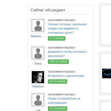
Сейчас обсуждают
прокомментировал:
Черная пятница: реальные
скидки или видимость
понижения цены?
Лариса Новикова
6 отзывов
прокомментировал:
Доверяете ли Вы интернет-
магазинам?
104 отзывов
Лина
прокомментировал:
Конфликты с магазинами
10 отзывов
Allekseu
прокомментировал:
Право потребителя на
информацию
14 отзывов
оля