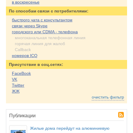
в воскресенье
По cпособам связи с потребителями:
быстрого чата с консультантом
связи через Skype
городского или CDMA - телефона
многоканальная телефонная линия
горячая линия для жалоб
Callback
номеров ICQ
Присутствие в соц.сетях:
FaceBook
VK
Twitter
ЖЖ
очистить фильтр
Публикации
Жилые дома перейдут на алюминиевую