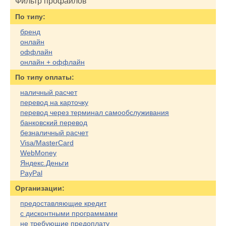
Фильтр профайлов
По типу:
бренд
онлайн
оффлайн
онлайн + оффлайн
По типу оплаты:
наличный расчет
перевод на карточку
перевод через терминал самообслуживания
банковский перевод
безналичный расчет
Visa/MasterCard
WebMoney
Яндекс.Деньги
PayPal
Организации:
предоставляющие кредит
с дисконтными программами
не требующие предоплату