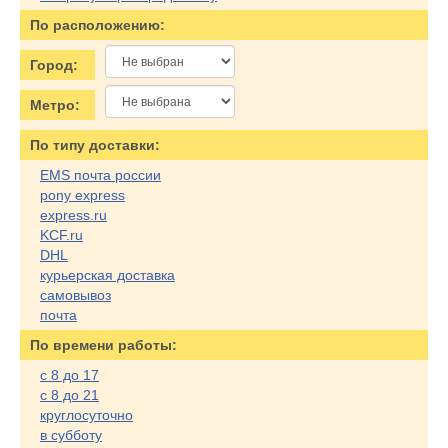
По расположению:
Город:
Метро:
По типу доставки:
EMS почта россии
pony express
express.ru
KCF.ru
DHL
курьерская доставка
самовывоз
почта
По времени работы:
с 8 до 17
с 8 до 21
круглосуточно
в субботу