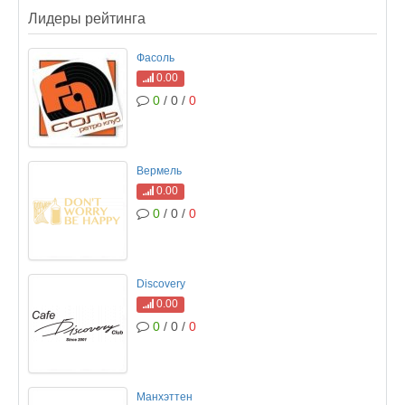
Лидеры рейтинга
Фасоль
0.00
0
/ 0 /
0
Вермель
0.00
0
/ 0 /
0
Discovery
0.00
0
/ 0 /
0
Манхэттен