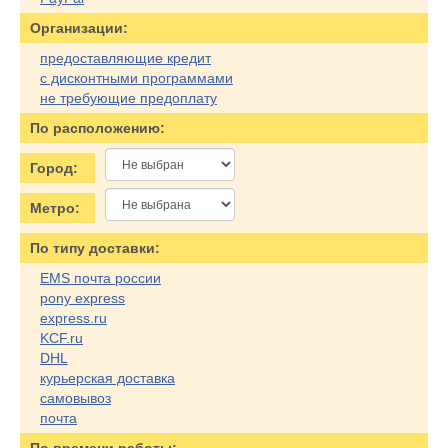
Организации:
предоставляющие кредит
с дисконтными программами
не требующие предоплату
По расположению:
Город:
Метро:
По типу доставки:
EMS почта россии
pony express
express.ru
KCF.ru
DHL
курьерская доставка
самовывоз
почта