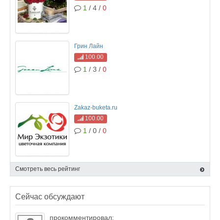
1
/ 4 /
0
Грин Лайн
100.00
1
/ 3 /
0
Zakaz-buketa.ru
100.00
1
/ 0 /
0
Смотреть весь рейтинг
Сейчас обсуждают
прокомментировал: