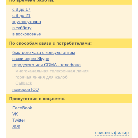
По времени работы:
с 8 до 17
с 8 до 21
круглосуточно
в субботу
в воскресенье
По cпособам связи с потребителями:
быстрого чата с консультантом
связи через Skype
городского или CDMA - телефона
многоканальная телефонная линия
горячая линия для жалоб
Callback
номеров ICQ
Присутствие в соц.сетях:
FaceBook
VK
Twitter
ЖЖ
очистить фильтр