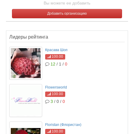
Вы можете ее добавить
Добавить организацию
Лидеры рейтинга
Красава Шоп
100.00
12
/ 1 /
0
Flowersworld
100.00
3
/ 0 /
0
Floristan (Флористан)
100.00