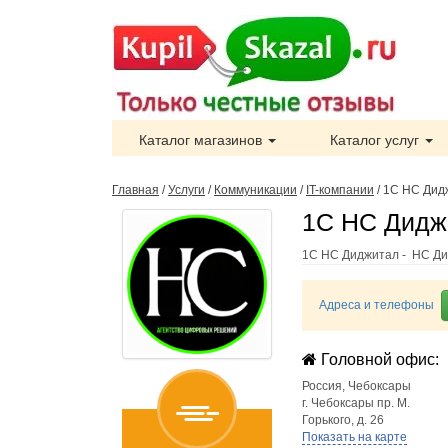
Каталог магазинов
Каталог услуг
Главная
/
Услуги
/
Коммуникации
/
IT-компании
/
1С НС Дид
1С НС Диджи
1С НС Диджитал - НС Ди
Адреса и телефоны
Головной офис:
Россия
,
Чебоксары
г. Чебоксары пр. М.
Горького, д. 26
Показать на карте