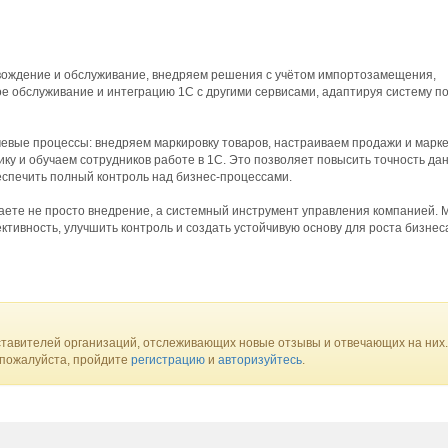
ождение и обслуживание, внедряем решения с учётом импортозамещения,
 обслуживание и интеграцию 1С с другими сервисами, адаптируя систему п
вые процессы: внедряем маркировку товаров, настраиваем продажи и марке
ку и обучаем сотрудников работе в 1С. Это позволяет повысить точность да
еспечить полный контроль над бизнес-процессами.
аете не просто внедрение, а системный инструмент управления компанией. 
тивность, улучшить контроль и создать устойчивую основу для роста бизнес
тавителей организаций, отслеживающих новые отзывы и отвечающих на них.
 пожалуйста, пройдите
регистрацию
и
авторизуйтесь
.