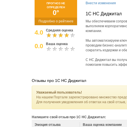
Внести изменения
ПРОГНОЗ НЕ
ОПРЕДЕЛЕН
0°
1С НС Диджитал
Подробно о рейтинге
Мы обеспечиваем сопров
выполняем корпоративное
Средняя оценка
4.0
компании.
Мы автоматизируем ключе
Ваша оценка
0.0
проводим бизнес-аналити
сократить издержки и об
С НС Диджитал вы получ
помогаем повысить эффек
Отзывы про 1С НС Диджитал
Уважаемый пользователь!
На нашем Портале зарегистрировано множество предс
Для получения уведомления об ответах на свой отзыв,
Напишите свой отзыв про 1С НС Диджитал:
Эмоция отзыва
Ваша оценка компании