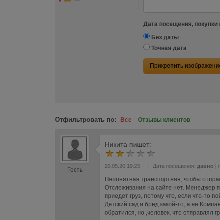
Дата посещения, покупки 
Без даты
Точная дата
Прикрепить изображени
Отфильтровать по:
Все
Отзывы клиентов
Никита
пишет:
|
20.05.20 19:23
Дата посещения:
давно
| 
Гость
Непонятная транспортная, чтобы отправ
Отслеживания на сайте нет. Менеджер пи
приедет груз, потому что, если что-то по
Детский сад и бред какой-то, а не Компан
обратился, но ,человек, что отправлял гр