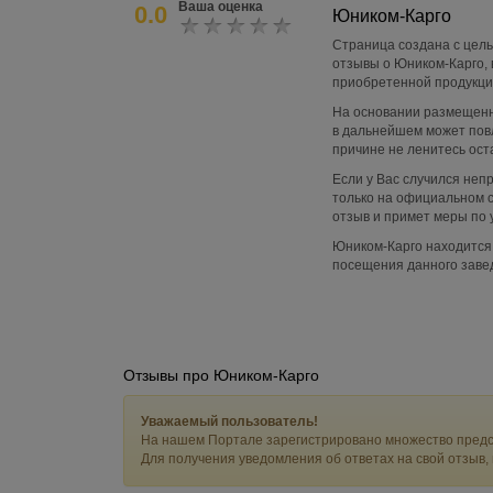
Ваша оценка
0.0
Юником-Карго
Страница создана с цель
отзывы о Юником-Карго, 
приобретенной продукции
На основании размещенн
в дальнейшем может пов
причине не ленитесь ост
Если у Вас случился не
только на официальном с
отзыв и примет меры по 
Юником-Карго находится 
посещения данного заве
Отзывы про Юником-Карго
Уважаемый пользователь!
На нашем Портале зарегистрировано множество предс
Для получения уведомления об ответах на свой отзыв,