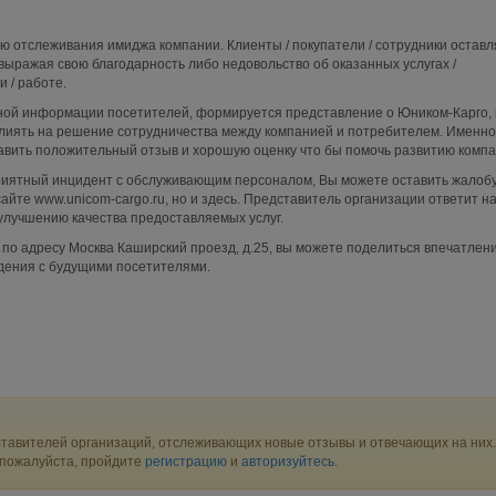
ю отслеживания имиджа компании. Клиенты / покупатели / сотрудники остав
выражая свою благодарность либо недовольство об оказанных услугах /
 / работе.
ой информации посетителей, формируется представление о Юником-Карго, 
лиять на решение сотрудничества между компанией и потребителем. Именно
авить положительный отзыв и хорошую оценку что бы помочь развитию компа
приятный инцидент с обслуживающим персоналом, Вы можете оставить жалобу
айте www.unicom-cargo.ru, но и здесь. Представитель организации ответит н
улучшению качества предоставляемых услуг.
по адресу Москва Каширский проезд, д.25, вы можете поделиться впечатлен
дения с будущими посетителями.
тавителей организаций, отслеживающих новые отзывы и отвечающих на них.
 пожалуйста, пройдите
регистрацию
и
авторизуйтесь
.