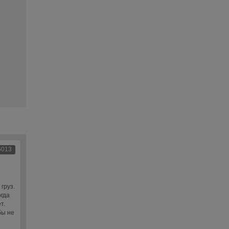
6013
груз.
огда
т.
бы не