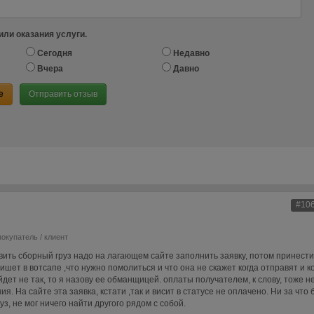
или оказания услуги.
Сегодня
Недавно
Вчера
Давно
е
Отправить отзыв
#10
покупатель / клиент
ить сборный груз надо на лагающем сайте заполнить заявку, потом принести 
шет в вотсапе ,что нужно помолиться и что она не скажет когда отправят и к
йдет не так, то я назову ее обманщицей. оплаты получателем, к слову, тоже не
ия. На сайте эта заявка, кстати ,так и висит в статусе не оплачено. Ни за что 
уз, не мог ничего найти другого рядом с собой.