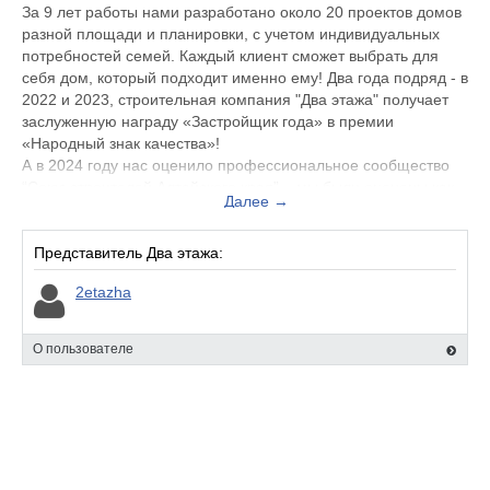
За 9 лет работы нами разработано около 20 проектов домов
разной площади и планировки, с учетом индивидуальных
потребностей семей. Каждый клиент сможет выбрать для
себя дом, который подходит именно ему! Два года подряд - в
2022 и 2023, строительная компания "Два этажа" получает
заслуженную награду «Застройщик года» в премии
«Народный знак качества»!
А в 2024 году нас оценило профессиональное сообщество
“Союз строителей Алтайского края” – мы были оценены как
Далее →
“Лидер отрасли” в номинации “Индивидуальное жилищное
строительство”.
Представитель Два этажа:
2etazha
О пользователе