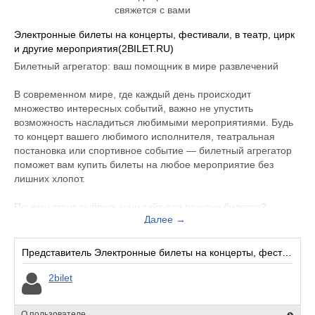
свяжется с вами
Электронные билеты на концерты, фестивали, в театр, цирк
и другие мероприятия(2BILET.RU)
Билетный агрегатор: ваш помощник в мире развлечений
В современном мире, где каждый день происходит
множество интересных событий, важно не упустить
возможность насладиться любимыми мероприятиями. Будь
то концерт вашего любимого исполнителя, театральная
постановка или спортивное событие — билетный агрегатор
поможет вам купить билеты на любое мероприятие без
лишних хлопот.
Почему стоит выбрать наш сайт для покупки билетов?
Далее →
1. Широкий выбор мероприятий. На нашем сайте вы найдёте
билеты на самые разнообразные события: концерты,
Представитель Электронные билеты на концерты, фестивали, в театр, цирк и другие мероприятия(2BILET.RU):
театральные постановки, кинопремьеры, спортивные матчи
и многое другое. Мы сотрудничаем с различными
2bilet
организаторами мероприятий, поэтому у вас всегда будет
выбор из множества вариантов.
О пользователе