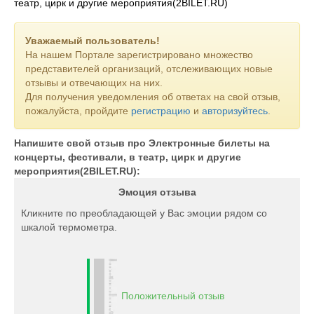
театр, цирк и другие мероприятия(2BILET.RU)
6. Отзывы и рейтинги. На нашем сайте вы можете прочитать
отзывы других клиентов, которые уже воспользовались
Уважаемый пользователь!
нашими услугами. Это поможет вам сделать выбор и
На нашем Портале зарегистрировано множество
убедиться в надёжности нашего сервиса.
представителей организаций, отслеживающих новые
отзывы и отвечающих на них.
7. Гибкие условия оплаты. Мы предлагаем различные
Для получения уведомления об ответах на свой отзыв,
способы оплаты билетов, чтобы вы могли выбрать наиболее
пожалуйста, пройдите
регистрацию
и
авторизуйтесь
.
удобный для вас. Вы можете оплатить билеты онлайн, через
платёжные системы или в кассе ме
Напишите свой отзыв про Электронные билеты на
концерты, фестивали, в театр, цирк и другие
мероприятия(2BILET.RU):
Эмоция отзыва
Кликните по преобладающей у Вас эмоции рядом со
шкалой термометра.
Положительный отзыв