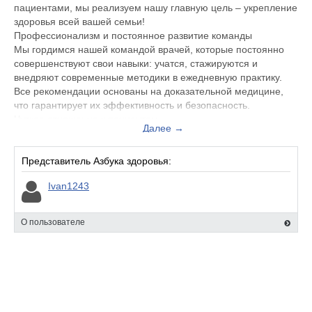
пациентами, мы реализуем нашу главную цель – укрепление
здоровья всей вашей семьи!
Профессионализм и постоянное развитие команды
Мы гордимся нашей командой врачей, которые постоянно
совершенствуют свои навыки: учатся, стажируются и
внедряют современные методики в ежедневную практику.
Все рекомендации основаны на доказательной медицине,
что гарантирует их эффективность и безопасность.
Чуткое отношение к пациентам
Далее →
Для нас важен каждый пациент. Мы стремимся выслушать,
понять и объяснить сложные медицинские вопросы простым
языком. Доброжелательность и забота — основа нашего
Представитель Азбука здоровья:
подхода к лечению.
Ivan1243
Наши медицинские центры оснащены высокотехнологичным
оборудованием: эндоскопическим, стоматологическим,
наркозным и другим. Это позволяет врачам работать с
О пользователе
уверенностью, а пациентам — чувствовать себя в надежных
руках.