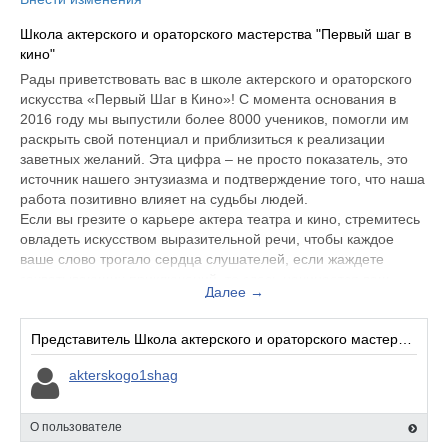
Школа актерского и ораторского мастерства "Первый шаг в
кино"
Рады приветствовать вас в школе актерского и ораторского
искусства «Первый Шаг в Кино»! С момента основания в
2016 году мы выпустили более 8000 учеников, помогли им
раскрыть свой потенциал и приблизиться к реализации
заветных желаний. Эта цифра – не просто показатель, это
источник нашего энтузиазма и подтверждение того, что наша
работа позитивно влияет на судьбы людей.
Если вы грезите о карьере актера театра и кино, стремитесь
овладеть искусством выразительной речи, чтобы каждое
ваше слово трогало сердца слушателей, если жаждете
захватывающих приключений, то здесь начинается ваш
Далее →
удивительный путь.
Представитель Школа актерского и ораторского мастерства "Первый шаг в кино":
akterskogo1shag
О пользователе