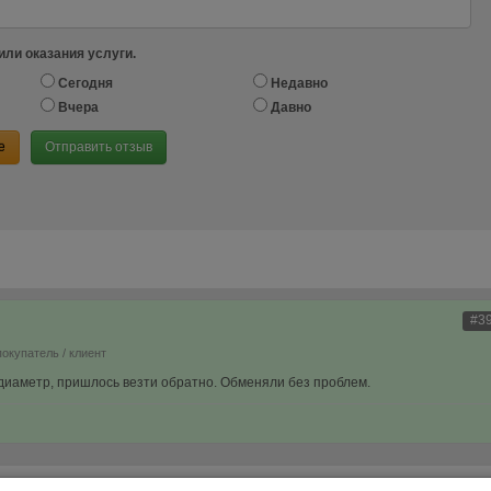
или оказания услуги.
Сегодня
Недавно
Вчера
Давно
е
Отправить отзыв
#3
покупатель / клиент
диаметр, пришлось везти обратно. Обменяли без проблем.