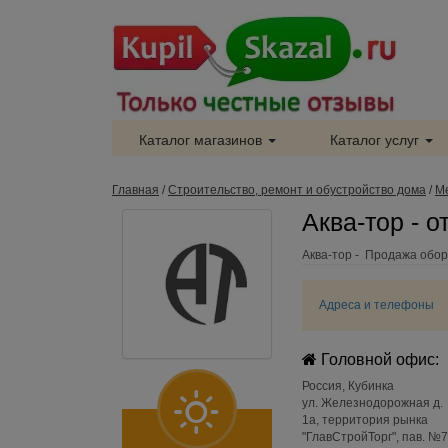
Каталог магазинов
Каталог услуг
Главная
/
Строительство, ремонт и обустройство дома
/
М
Аква-тор - 
Аква-тор - Продажа обор
Адреса и телефоны
Головной офис:
Россия
,
Кубинка
ул. Железнодорожная д.
1а, территория рынка
"ГлавСтройТорг", пав. №7