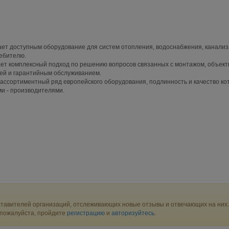
ает доступным оборудование для систем отопления, водоснабжения, канализ
ебителю.
ет комплексный подход по решению вопросов связанных с монтажом, объек
ией и гарантийным обслуживанием.
ссортиментный ряд европейского оборудования, подлинность и качество ко
и - производителями.
тавителей организаций, отслеживающих новые отзывы и отвечающих на них.
 пожалуйста, пройдите
регистрацию
и
авторизуйтесь
.