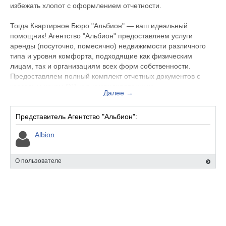
избежать хлопот с оформлением отчетности.
Тогда Квартирное Бюро "Альбион" — ваш идеальный
помощник! Агентство "Альбион" предоставляем услуги
аренды (посуточно, помесячно) недвижимости различного
типа и уровня комфорта, подходящие как физическим
лицам, так и организациям всех форм собственности.
Предоставляем полный комплект отчетных документов с
кассовым чеком QR код командированным.
Далее →
Кроме того, агентство "Альбион" осуществляет продажу
квартир и долей в объектах недвижимости, помогая
Представитель Агентство "Альбион":
подобрать оптимальное жильё для покупки, будь то
Albion
частичное приобретение доли или полная покупка квартиры.
ПН-ВС: 09:00-21:00
О пользователе
Способы оплаты
Оплата любым удобным для вас способом.
Томск Проспект Фрунзе 96А
Контактное лицо: Павел
+79138290125 (мессенджер MAX)
+7(3822)59-01-25