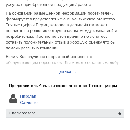
услугах / приобретенной продукции / работе.
На основании размещенной информации посетителей,
формируется представление о Аналитическое агентство
Точные цифры Пермь, которое в дальнейшем может
повлиять на решение сотрудничества между компанией и
потребителем. Именно по этой причине не ленитесь
оставить положительный отзыв и хорошую оценку что бы
помочь развитию компании.
Если у Вас случился неприятный инцидент с
обслуживающим персоналом, Вы можете оставить жалобу
не только на официальном сайте www.aatc.top, но и здесь.
Далее →
Представитель организации ответит на Ваш отзыв и примет
меры по улучшению качества предоставляемых услуг.
Представитель Аналитическое агентство Точные цифры Пермь:
Аналитическое агентство Точные цифры Пермь находится по
адресу Пермь Вильвенская, д. 9, вы можете поделиться
Николай
впечатлением от посещения данного заведения с будущими
Савченко
посетителями.
О пользователе