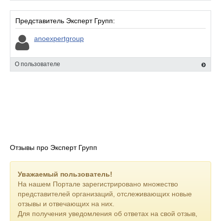
— Исследование вещественных доказательств
Представитель Эксперт Групп:
Экспертные заключения принимаются всеми судебными
инстанциями РФ. Гарантируем профессиональный подход и
anoexpertgroup
обоснованные выводы по каждому исследованию.
О пользователе
Отзывы про Эксперт Групп
Уважаемый пользователь!
На нашем Портале зарегистрировано множество
представителей организаций, отслеживающих новые
отзывы и отвечающих на них.
Для получения уведомления об ответах на свой отзыв,