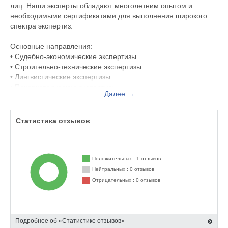
лиц. Наши эксперты обладают многолетним опытом и
необходимыми сертификатами для выполнения широкого
спектра экспертиз.
Основные направления:
• Судебно-экономические экспертизы
• Строительно-технические экспертизы
• Лингвистические экспертизы
• Почерковедческие экспертизы
Далее →
• Досудебное исследование документов
Преимущества:
Статистика отзывов
✓ Полная независимость и объективность
✓ Современные методики исследования
✓ Соблюдение сроков проведения
✓ Конфиденциальность информации
Положительных : 1 отзывов
✓ Заключения соответствуют требованиям судов
Нейтральных : 0 отзывов
Отрицательных : 0 отзывов
Решаемые задачи:
— Установление фактов и обстоятельств по делу
— Оценка ущерба
— Анализ документации
Подробнее об «Статистике отзывов»