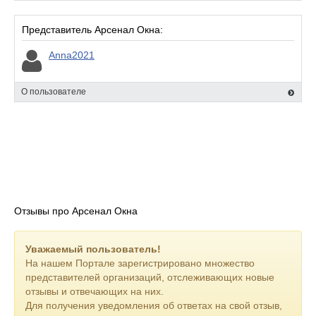
гарантию качества до 5 лет. Наша квалифицированная
команда монтажников аккуратно выполнит все необходимые
Представитель Арсенал Окна:
работы.
Anna2021
Звоните прямо сейчас по телефону 8(904)271-29-00!
Доверьтесь экспертам "Арсенал Окна" - и ваш дом
О пользователе
преобразится!
Отзывы про Арсенал Окна
Уважаемый пользователь!
На нашем Портале зарегистрировано множество
представителей организаций, отслеживающих новые
отзывы и отвечающих на них.
Для получения уведомления об ответах на свой отзыв,