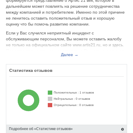
формируется представление о Артис 21 век, которое в
дальнейшем может повлиять на решение сотрудничества
между компанией и потребителем. Именно по этой причине
не ленитесь оставить положительный отзыв и хорошую
оценку что бы помочь развитию компании.
Если у Вас случился неприятный инцидент с
обслуживающим персоналом, Вы можете оставить жалобу
не только на официальном сайте www.artis21.ru, но и здесь.
Представитель организации ответит на Ваш отзыв и примет
Далее →
меры по улучшению качества предоставляемых услуг.
Артис 21 век находится по адресу Зеленоград д. Елино, вы
Статистика отзывов
можете поделиться впечатлением от посещения данного
заведения с будущими посетителями.
Положительных : 1 отзывов
Нейтральных : 0 отзывов
Отрицательных : 0 отзывов
Подробнее об «Статистике отзывов»