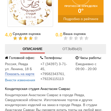
ПРОГНОЗ НЕ ОПРЕДЕЛЕН
0°
Подробно о рейтинге
Средняя оценка
Ваша оценка
4.0
0.0
ОПИСАНИЕ
ОТЗЫВЫ(0)
Головной офис:
Телефоны:
Часы работы:
Россия
,
Ревда
+7 (34397) 3-71-
Ежедневно с
ул. Ленина, 18 Б
45,
09:00 - 20:00
Показать на карте
+79582343761,
+79226115113
Внести изменения
Кондитерская студия Анастасии Саврас
Кондитерская Анастасии Саврас в городе Ревда,
Свердловской области. Изготовление тортов и других
кондитерских изделий на заказ в городе Ревда. В студии
Анастасии Саврас Вы сможете купить торты на любой вкус,