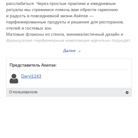
расслабиться. Через простые практики и ежедневные
ритуалы мы стремимся помочь вам обрести гармонию
и радость в повседневной жизни.Asénse —
парфюмированные продукты и решения для ресторанов,
отелей и гостевых зон.
Матовые флаконы из стекла, минималистичный дизайн и
французские парфюмерные композиции идеально подходят
для использования в общественных зонах с разным
Далее →
дизайном интерьера
Расширяет премиальный, бизнес плюс сегмент уходовой
косметики в магазинах и выгодно подчеркивает статус
Представитель Asense:
заведений
Daryl1243
Премиальная косметика Asense, изготовленная из
натуральных ингредиентов с добавлением парфюмерных
ароматов из Франции.
О пользователе
Уникальный внешний вид, выполненный из матового стекла,
украсит интерьер вашего дома, а идеально подобранные
формулы продуктов принесут видимые изменения вашему
внешнему виду.