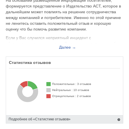
На основании размещенной информации посетителей,
формируется представление о Издательство АСТ, которое в
дальнейшем может повлиять на решение сотрудничества
между компанией и потребителем. Именно по этой причине
не ленитесь оставить положительный отзыв и хорошую
оценку что бы помочь развитию компании.
Если у Вас случился неприятный инцидент с
обслуживающим персоналом, Вы можете оставить жалобу
Далее →
не только на официальном сайте www.ast.ru, но и здесь.
Представитель организации ответит на Ваш отзыв и примет
меры по улучшению качества предоставляемых услуг.
Статистика отзывов
Издательство АСТ находится по адресу Москва Пресненская
наб., д.6, стр.2, БЦ «Империя», вы можете поделиться
впечатлением от посещения данного заведения с будущими
Положительных : 3 отзывов
посетителями.
Нейтральных : 10 отзывов
Отрицательных : 2 отзывов
Подробнее об «Статистике отзывов»