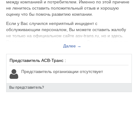
между компанией и потребителем. Именно по этой причине
не ленитесь оставить положительный отзыв и хорошую
оценку что бы помочь развитию компании.
Если у Вас случился неприятный инцидент с
обслуживающим персоналом, Вы можете оставить жалобу
не только на официальном сайте asv-trans.ru, но и здесь.
Представитель организации ответит на Ваш отзыв и примет
Далее →
меры по улучшению качества предоставляемых услуг.
АСВ-Транс находится по адресу Москва 2-й проезд Перова
Представитель АСВ-Транс :
Поля, д.9, вы можете поделиться впечатлением от
посещения данного заведения с будущими посетителями.
Представитель организации отсутствует
Вы представитель?