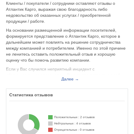
Клиенты / покупатели / сотрудники оставляют отзывы о
Атлантик Карго, выражая свою благодарность либо
недовольство об оказанных услугах / приобретенной
продукции / работе.
На основании размещенной информации посетителей,
формируется представление о Атлантик Карго, которое в
дальнейшем может повлиять на решение сотрудничества
между компанией и потребителем. Именно по этой причине
не ленитесь оставить положительный отзыв и хорошую
оценку что бы помочь развитию компании.
Если у Вас случился неприятный инцидент с
обслуживающим персоналом, Вы можете оставить жалобу
Далее →
не только на официальном сайте atlanticcargo.ru, но и здесь.
Представитель организации ответит на Ваш отзыв и примет
меры по улучшению качества предоставляемых услуг.
Статистика отзывов
Атлантик Карго находится по адресу Москва проспект
Андропова 18, корпус 5, вы можете поделиться
впечатлением от посещения данного заведения с будущими
Положительных : 2 отзывов
посетителями.
Нейтральных : 4 отзывов
Отрицательных : 0 отзывов