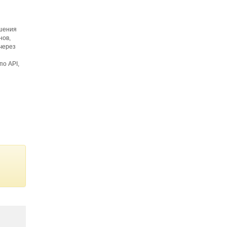
шения
нов,
через
по API,