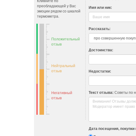
Кликните по
преобладающей у Вас
Имя или ник:
эмоции рядом со шкалой
термометра.
Рассказать:
Положительный
отзыв
Достоинства:
Нейтральный
отзыв
Недостатки:
Текст отзыва:
Советы по 
Негативный
отзыв
Дата посещения, покупки 