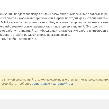
низация, предоставляющая онлайн-эквайринг и комплексные платёжные ре
х сервисов и мобильных приложений. Сервис подходит для интернет-магази
, МФО, сервисов рассрочки и такси. Поддерживается приём онлайн-платежей 
stercard с возможностью привязки карт и повторных списаний. Платформа
 обработку транзакций, антифрод-защиту, стабильную работу и интеграцию 
бировать онлайн-продажи и повышать конверсию.
адский район, Афросиаб, 6/1
6
тавителей организаций, отслеживающих новые отзывы и отвечающих на них.
 пожалуйста, пройдите
регистрацию
и
авторизуйтесь
.