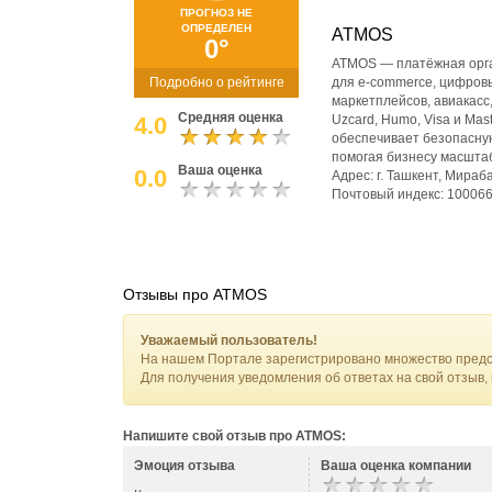
ПРОГНОЗ НЕ
ОПРЕДЕЛЕН
ATMOS
0°
ATMOS — платёжная орга
Подробно о рейтинге
для e-commerce, цифровы
маркетплейсов, авиакасс
Средняя оценка
4.0
Uzcard, Humo, Visa и Ma
обеспечивает безопасную
помогая бизнесу масшта
Ваша оценка
0.0
Адрес: г. Ташкент, Мираб
Почтовый индекс: 10006
Отзывы про ATMOS
Уважаемый пользователь!
На нашем Портале зарегистрировано множество предс
Для получения уведомления об ответах на свой отзыв,
Напишите свой отзыв про ATMOS:
Эмоция отзыва
Ваша оценка компании