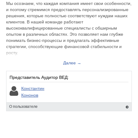
Мы осознаем, что каждая компания имеет свои особенности,
и поэтому стремимся предоставлять персонализированные
решения, которые полностью соответствуют нуждам наших
клиентов. В нашей команде работают
высококвалифицированные специалисты с обширным
опытом в различных областях. Это позволяет нам глубже
понимать бизнес-процессы и предлагать эффективные
стратегии, способствующие финансовой стабильности и
росту.
Далее →
Наши услуги охватывают:
Аудит: Мы проводим независимые проверки бухгалтерской
Представитель Аудитор ВЕД:
отчетности, что помогает нашим клиентам убедиться в ее
Константин
точности и соответствии требованиям законодательства. Мы
Кононов
применяем современные методы анализа и следим за
изменениями в нормативной базе, чтобы предоставить
О пользователе
актуальную информацию.
Налоговое консультирование: Наша команда поддерживает
клиентов в поиске оптимальных решений для минимизации
налоговых рисков и обеспечения соблюдения