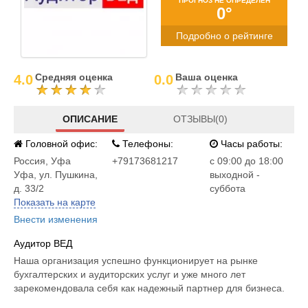
ПРОГНОЗ НЕ ОПРЕДЕЛЕН
0°
Подробно о рейтинге
Средняя оценка
Ваша оценка
4.0
0.0
ОПИСАНИЕ
ОТЗЫВЫ(0)
Головной офис:
Телефоны:
Часы работы:
Россия
,
Уфа
+79173681217
c 09:00 до 18:00
Уфа, ул. Пушкина,
выходной -
д. 33/2
суббота
Показать на карте
Внести изменения
Аудитор ВЕД
Наша организация успешно функционирует на рынке
бухгалтерских и аудиторских услуг и уже много лет
зарекомендовала себя как надежный партнер для бизнеса.