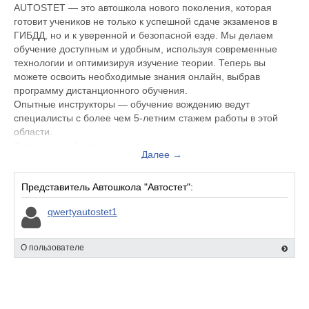
AUTOSTET — это автошкола нового поколения, которая
готовит учеников не только к успешной сдаче экзаменов в
ГИБДД, но и к уверенной и безопасной езде. Мы делаем
обучение доступным и удобным, используя современные
технологии и оптимизируя изучение теории. Теперь вы
можете освоить необходимые знания онлайн, выбрав
программу дистанционного обучения.
Опытные инструкторы — обучение вождению ведут
специалисты с более чем 5-летним стажем работы в этой
области.
Современный автопарк — в нашем распоряжении
Далее →
автомобили ведущих мировых брендов, таких как Skoda,
Renault и Volkswagen.
Оснащённые учебные классы — в процессе обучения
Представитель Автошкола "Автостет":
используются электронные учебные материалы, симуляторы
qwertyautostet1
вождения и другое передовое оборудование.
Прозрачная стоимость — все расходы, включая топливо, уже
включены в цену обучения, без скрытых доплат.
О пользователе