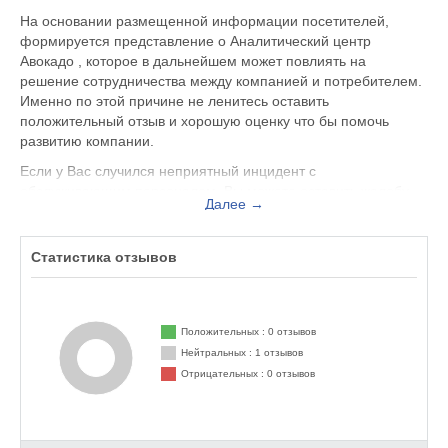
На основании размещенной информации посетителей,
формируется представление о Аналитический центр
Авокадо , которое в дальнейшем может повлиять на
решение сотрудничества между компанией и потребителем.
Именно по этой причине не ленитесь оставить
положительный отзыв и хорошую оценку что бы помочь
развитию компании.
Если у Вас случился неприятный инцидент с
обслуживающим персоналом, Вы можете оставить жалобу
Далее →
не только на официальном сайте avocado-analytics.ru, но и
здесь. Представитель организации ответит на Ваш отзыв и
примет меры по улучшению качества предоставляемых
Статистика отзывов
услуг.
Аналитический центр Авокадо находится по адресу Москва
Пресненская наб., д.6, вы можете поделиться впечатлением
Положительных : 0 отзывов
от посещения данного заведения с будущими посетителями.
Нейтральных : 1 отзывов
Отрицательных : 0 отзывов