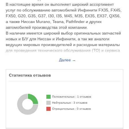
В настоящее время он выполняет широкий ассортимент
услуг по обслуживанию автомобилей Инфинити FX35, FX45,
FX50, G20, G35, G37, I30, I35, M45, M35, EX35, EX37, QX56,
а также Ниссан Murano, Teana, Pathfinder и других
автомобилей производства этой компании.
В наличии имеется широкий выбор оригинальных запчастей
новых и Б/У для Ниссан и Инфинити, а так же аналоги
ведущих мировых производителей и расходные материалы
для проведения технического обслуживания (ТО) и сервиса
Инфинити.
Далее →
Основные направления по обслуживанию и ремонту
Инфинити, обслуживанию и ремонту Ниссан :
Статистика отзывов
- Техническое обслуживание Ниссан и Инфинити по
установленным заводом-изготовителем автомобилей
нормам.
Положительных : 1 отзывов
- Ремонт Двигателя(ДВС);
Нейтральных : 3 отзывов
- Ремонт АКПП(Автоматический трансмиссии);
Отрицательных : 0 отзывов
- Ремонт Вариатора(CVT);
- Кузовной ремонт Инфинити и Ниссан;
- Ремонт ходовой Инфинити и Ниссан;