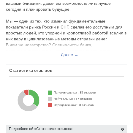
вашими близкими, давая им возможность жить лучше
сегодня и планировать будущее.
Мы — одни из тех, кто изменил фундаментальные
показатели рынка России и СНГ, сделав его доступным для
простых людей, кто упорной и кропотливой работой вселил в
них веру в цивилизованные методы отправки денег.
В чем же новаторство? Специалисты банка,
проанализировав рынок, пришли к выводу, что услуга
Далее →
денежных переводов являлась практически недоступной для
потенциальных клиентов из-за чрезвычайно высоких
тарифов. Тогда как людей, нуждавшихся в возможности
Статистика отзывов
надежно и недорого переслать деньги своим близким,
становилось всё больше. Система ЮНИСТРИМ была
разработана с учетом стремительного нарастания
миграционных потоков и экономического роста в целом.
Положительных : 35 отзывов
Нейтральных : 57 отзывов
Клиентам были предложены самые низкие ставки — всего от
Отрицательных : 8 отзывов
1% с суммы перевода. При этом уровень обслуживания не
уступал по качеству более дорогим игрокам рынка.
Спрос оказался огромным, число клиентов стремительно
Подробнее об «Статистике отзывов»