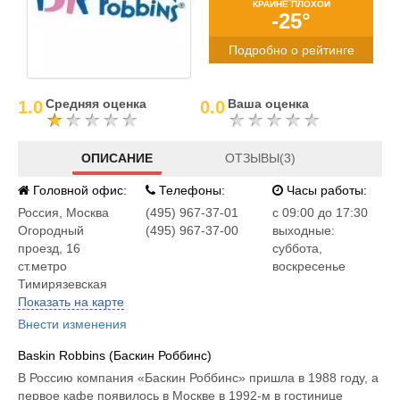
КРАЙНЕ ПЛОХОЙ
-25°
Подробно о рейтинге
Средняя оценка
Ваша оценка
1.0
0.0
ОПИСАНИЕ
ОТЗЫВЫ(3)
Головной офис:
Телефоны:
Часы работы:
Россия
,
Москва
(495) 967-37-01
c 09:00 до 17:30
Огородный
(495) 967-37-00
выходные:
проезд, 16
суббота,
ст.метро
воскресенье
Тимирязевская
Показать на карте
Внести изменения
Baskin Robbins (Баскин Роббинс)
В Россию компания «Баскин Роббинс» пришла в 1988 году, а
первое кафе появилось в Москве в 1992-м в гостинице