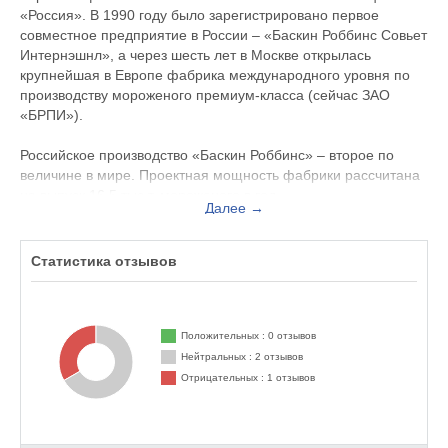
«Россия». В 1990 году было зарегистрировано первое
совместное предприятие в России – «Баскин Роббинс Совьет
Интернэшнл», а через шесть лет в Москве открылась
крупнейшая в Европе фабрика международного уровня по
производству мороженого премиум-класса (сейчас ЗАО
«БРПИ»).
Российское производство «Баскин Роббинс» – второе по
величине в мире. Проектная мощность фабрики рассчитана
на выпуск 16,5 тыс.т. мороженого в год.
Далее →
«Баскин Роббинс» — одна из немногих компаний в России,
использующих в производстве мороженого натуральные
Статистика отзывов
сливки. Каждая партия продукции оценивается по жестким
критериям отделом гарантии качества. Разрешение на
реализацию выдается только в том случае, если партия
успешно прошла все этапы лабораторной проверки. Четыре
Положительных : 0 отзывов
раза в год продукция московской фабрики отправляется на
Нейтральных : 2 отзывов
проверку качества в Национальную лабораторию в США.
Отрицательных : 1 отзывов
Она всегда занимает первые места среди других
производств «Баскин Роббинс».