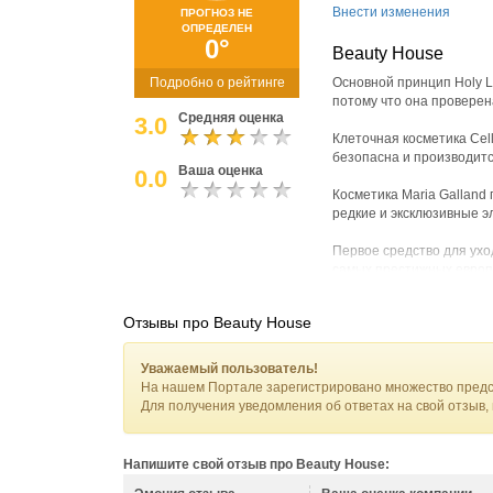
Внести изменения
ПРОГНОЗ НЕ
ОПРЕДЕЛЕН
0°
Beauty House
Подробно о рейтинге
Основной принцип Holy La
потому что она проверен
Средняя оценка
3.0
Клеточная косметика Cel
безопасна и производитс
Ваша оценка
0.0
Косметика Maria Galland
редкие и эксклюзивные э
Первое средство для ухо
самых престижных европ
фирмы, оборудованной по
Отзывы про Beauty House
Покрытие для ногтей Shel
и является одним из сам
Уважаемый пользователь!
Маникюр «Джессика» дел
На нашем Портале зарегистрировано множество предс
наращивания.
Для получения уведомления об ответах на свой отзыв,
Косметикой для волос Le
марок в мире и лучшая к
Напишите свой отзыв про Beauty House: