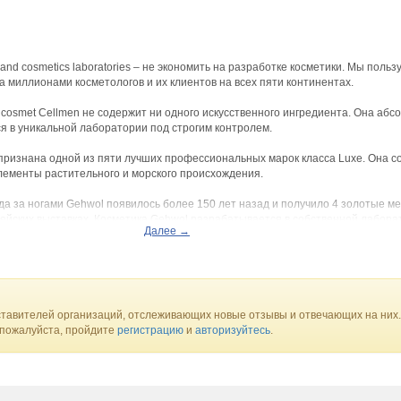
nd cosmetics laboratories – не экономить на разработке косметики. Мы польз
а миллионами косметологов и их клиентов на всех пяти континентах.
lcosmet Cellmen не содержит ни одного искусственного ингредиента. Она абс
я в уникальной лаборатории под строгим контролем.
 признана одной из пяти лучших профессиональных марок класса Luxe. Она 
лементы растительного и морского происхождения.
да за ногами Gehwol появилось более 150 лет назад и получило 4 золотые м
ейских выставках. Косметика Gehwol разрабатывается в собственной лабора
Далее →
 последнему слову техники.
lac – единственный в мире лак-гель, все остальные – гель-лаки. Он держится
ых устойчивых и качественных в мире.
ает ногти прочными, аккуратными и ухоженными, быстро восстанавливая их 
тавителей организаций, отслеживающих новые отзывы и отвечающих на них.
 пожалуйста, пройдите
регистрацию
и
авторизуйтесь
.
bel пользуются 2 императора правящей династии Японии. Это одна из ценн
осметика для окрашивания волос на Курской.