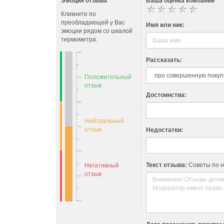
Эмоция отзыва
Ваша оценка компании
L’Or?al – мировой лидер
продукции компания трат
Кликните по
преобладающей у Вас
Имя или ник:
Goldwell – косметика дл
эмоции рядом со шкалой
применением лучших из 
термометра.
Рассказать:
Положительный
отзыв
Достоинства:
Нейтральный
отзыв
Недостатки:
Текст отзыва:
Советы по 
Негативный
отзыв